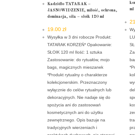
ko
Kadzidło TATARAK –
ml
JASNOWIDZENIE, miłość, ochrona,
dominacja, siła – słoik 120 ml
2
19.00
zł
Wy
Wysyłka w 3 dni robocze Produkt:
LU
TATARAK KORZEŃ* Opakowanie:
SŁ
SŁOIK 120 ml Ilość: 1 sztuka
Za
Zastosowanie: do rytuałów, mojo
ba
bags, magicznych mieszanek
*P
*Produkt rytualny o charakterze
ko
kolekcjonerskim. Przeznaczony
wy
wyłącznie do celów rytualnych lub
de
dekoracyjnych. Nie nadaje się do
sp
spożycia ani do zastosowań
ko
kosmetycznych ani do użytku
ze
zewnętrznego. Opis bazuje na
tr
tradycyjnych wierzeniach i
pr
praktykach duchowych, nie stanowi
po