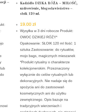
ocji –
Kadzidło DZIKA RÓŻA – MIŁOŚĆ,
uzdrowienie, błogosławieństwo –
słoik 120 ml.
19.00
zł
ukt:
:
Wysyłka w 3 dni robocze Produkt:
OWOC DZIKIEJ RÓŻY*
ojo
Opakowanie: SŁOIK 120 ml Ilość: 1
k
sztuka Zastosowanie: do rytuałów,
e
mojo bags, magicznych mieszanek
y
*Produkt rytualny o charakterze
 lub
kolekcjonerskim. Przeznaczony
 do
wyłącznie do celów rytualnych lub
dekoracyjnych. Nie nadaje się do
spożycia ani do zastosowań
kosmetycznych ani do użytku
zewnętrznego. Opis bazuje na
anowi
tradycyjnych wierzeniach i
praktykach duchowych, nie stanowi