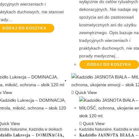
wyłącznie do celów rytualnych
adycyjnych wierzeniach i
dekoracyjnych. Nie nadaje się
aktykach duchowych, nie stanowi
spożycia ani do zastosowań
rady…
kosmetycznych ani do użytku
DODAJ DO KOSZYKA
zewnętrznego. Opis bazuje na
tradycyjnych wierzeniach i
praktykach duchowych, nie st
porady medycznej…
DODAJ DO KOSZYKA
k View
Quick View
uick View
Quick View
zidła Naturalne
,
Kadzidła w słoikach
Kadzidła Naturalne
,
Kadzidła w sło
dzidło Lukrecja – DOMINACJA,
Kadzidło JASNOTA BIAŁA –