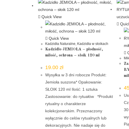
Quick View
Quic
Quick View
Kadzidła Naturalne
,
Kadzidła w słoikach
Kadzidło JEMIOŁA – płodność,
Q
miłość, ochrona – słoik 120 ml
Mił
Za
19.00
zł
RY
Wysyłka w 3 dni robocze Produkt:
mi
Jemioła suszona* Opakowanie:
4
SŁOIK 120 ml Ilość: 1 sztuka
Us
Zastosowanie: do rytuałów *Produkt
Cz
rytualny o charakterze
30
kolekcjonerskim. Przeznaczony
wy
wyłącznie do celów rytualnych lub
Pi
dekoracyjnych. Nie nadaje się do