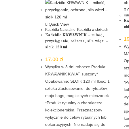
Q
Kad
Ka
Quick View
ob
Kadzidła Naturalne
,
Kadzidła w słoikach
Kadzidło KRWAWNIK – miłość,
1
przyciąganie, ochrona, siła więzi –
Wy
słoik 120 ml
MA
17.00
zł
Op
Wysyłka w 3 dni robocze Produkt:
sz
KRWAWNIK KWIAT suszony*
mo
Opakowanie: SŁOIK 120 ml Ilość: 1
*P
sztuka Zastosowanie: do rytuałów,
ko
mojo bags, magicznych mieszanek
wy
*Produkt rytualny o charakterze
de
kolekcjonerskim. Przeznaczony
sp
wyłącznie do celów rytualnych lub
ko
dekoracyjnych. Nie nadaje się do
ze