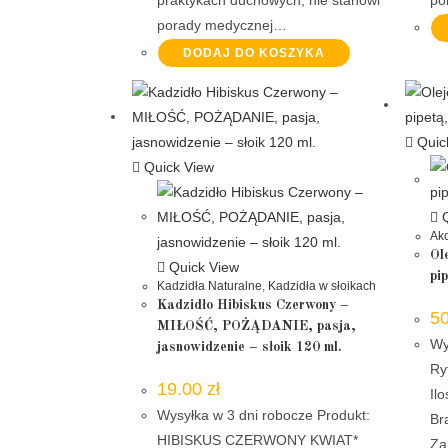
porady medycznej…
DODAJ DO KOSZYKA
Quic
Quick View
Q
Akc
Ol
Quick View
pi
Kadzidła Naturalne
,
Kadzidła w słoikach
Kadzidło Hibiskus Czerwony –
5
MIŁOŚĆ, POŻĄDANIE, pasja,
Wy
jasnowidzenie – słoik 120 ml.
Ry
19.00
zł
Il
Wysyłka w 3 dni robocze Produkt:
Br
HIBISKUS CZERWONY KWIAT*
Za