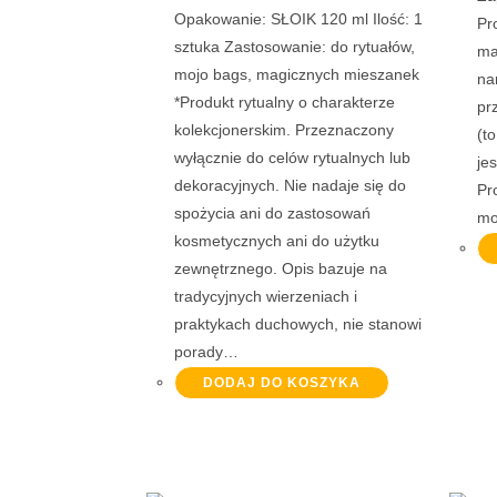
Opakowanie: SŁOIK 120 ml Ilość: 1
Pr
sztuka Zastosowanie: do rytuałów,
ma
mojo bags, magicznych mieszanek
na
*Produkt rytualny o charakterze
pr
kolekcjonerskim. Przeznaczony
(t
wyłącznie do celów rytualnych lub
je
dekoracyjnych. Nie nadaje się do
Pr
spożycia ani do zastosowań
mo
kosmetycznych ani do użytku
zewnętrznego. Opis bazuje na
tradycyjnych wierzeniach i
praktykach duchowych, nie stanowi
porady…
DODAJ DO KOSZYKA