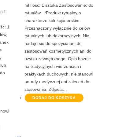
ml Ilość: 1 sztuka Zastosowanie: do
ukt:
rytuałów *Produkt rytualny o
charakterze kolekcjonerskim.
ść: 1
Przeznaczony wyłącznie do celów
łów,
rytualnych lub dekoracyjnych. Nie
zanek
nadaje się do spożycia ani do
e
zastosowań kosmetycznych ani do
y
użytku zewnętrznego. Opis bazuje
 lub
na tradycyjnych wierzeniach i
 do
praktykach duchowych, nie stanowi
porady medycznej ani zaleceń do
stosowania. Zdjęcia…
DODAJ DO KOSZYKA
anowi