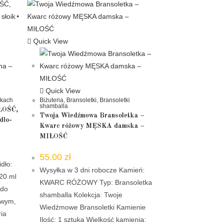
Quick View
Quick View
ikach
Biżuteria
,
Bransoletki
,
Bransoletki
shamballa
IŁOŚĆ,
Twoja Wiedźmowa Bransoletka –
dło-
Kwarc różowy MĘSKA damska –
MIŁOŚĆ
55.00
zł
dło:
Wysyłka w 3 dni robocze Kamień:
20 ml
KWARC RÓŻOWY Typ: Bransoletka
 do
shamballa Kolekcja: Twoje
owym,
Wiedźmowe Bransoletki Kamienie
ria
Ilość: 1 sztuka Wielkość kamienia: