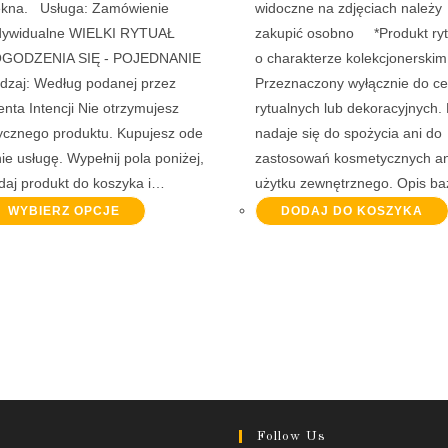
ękna. Usługa: Zamówienie
widoczne na zdjęciach należy
dywidualne WIELKI RYTUAŁ
zakupić osobno *Produkt ryt
GODZENIA SIĘ - POJEDNANIE
o charakterze kolekcjonerskim
dzaj: Według podanej przez
Przeznaczony wyłącznie do c
ienta Intencji Nie otrzymujesz
rytualnych lub dekoracyjnych. 
zycznego produktu. Kupujesz ode
nadaje się do spożycia ani do
ie usługę. Wypełnij pola poniżej,
zastosowań kosmetycznych an
daj produkt do koszyka i…
użytku zewnętrznego. Opis b
WYBIERZ OPCJE
DODAJ DO KOSZYKA
Follow Us