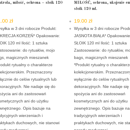
ntrola, miłość, ochrona – słoik 120
MIŁOŚĆ, ochrona, ukojenie em
słoik 120 ml.
1.00
zł
19.00
zł
syłka w 3 dni robocze Produkt:
Wysyłka w 3 dni robocze Prod
KRECJA KORZEŃ* Opakowanie:
JASNOTA BIAŁA* Opakowanie
OIK 120 ml Ilość: 1 sztuka
SŁOIK 120 ml Ilość: 1 sztuka
stosowanie: do rytuałów, mojo
Zastosowanie: do rytuałów, m
gs, magicznych mieszanek
bags, magicznych mieszane
rodukt rytualny o charakterze
*Produkt rytualny o charakterz
lekcjonerskim. Przeznaczony
kolekcjonerskim. Przeznaczon
łącznie do celów rytualnych lub
wyłącznie do celów rytualnych
koracyjnych. Nie nadaje się do
dekoracyjnych. Nie nadaje się
ożycia ani do zastosowań
spożycia ani do zastosowań
smetycznych ani do użytku
kosmetycznych ani do użytku
wnętrznego. Opis bazuje na
zewnętrznego. Opis bazuje na
adycyjnych wierzeniach i
tradycyjnych wierzeniach i
aktykach duchowych, nie stanowi
praktykach duchowych, nie st
rady medycznej…
porady medycznej…