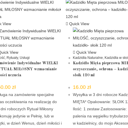
k View
Quick View
uick View
Quick View
ość
,
Rytuały
,
Usługi
Kadzidła Naturalne
,
Kadzidła w sło
mówienie Indywidualne WIELKI
Kadzidło Mięta pieprzowa M
TUAŁ MIŁOSNY wzmacnianie
oczyszczanie, ochrona – kadzi
łości uczucia
słoik 120 ml
50.00
zł
16.00
zł
ługa na zamówienie specjalne
Wysyłka w 3 dni robocze Kadzi
as oczekiwania na realizację do
MIĘTA* Opakowanie: SŁOIK 1
 dni roboczych Rytuał Miłosny
Ilość: 1 zestaw Zastosowanie:
konuję jedynie w Pełnię, lub w
palenia na węgielku trybularz
ątki, w dzień Wenus, dzień miłości i
w kadzielnicy, do mojo Akceso