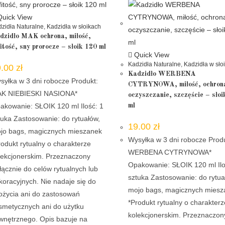
uick View
zidła Naturalne
,
Kadzidła w słoikach
dzidło MAK ochrona, miłość,
fitość, sny prorocze – słoik 120 ml
Quick View
Kadzidła Naturalne
,
Kadzidła w sło
9.00
zł
Kadzidło WERBENA
syłka w 3 dni robocze Produkt:
CYTRYNOWA, miłość, ochron
K NIEBIESKI NASIONA*
oczyszczanie, szczęście – sło
akowanie: SŁOIK 120 ml Ilość: 1
ml
tuka Zastosowanie: do rytuałów,
19.00
zł
jo bags, magicznych mieszanek
Wysyłka w 3 dni robocze Prod
rodukt rytualny o charakterze
WERBENA CYTRYNOWA*
lekcjonerskim. Przeznaczony
Opakowanie: SŁOIK 120 ml Ilo
łącznie do celów rytualnych lub
sztuka Zastosowanie: do rytua
koracyjnych. Nie nadaje się do
mojo bags, magicznych mies
ożycia ani do zastosowań
*Produkt rytualny o charakterz
smetycznych ani do użytku
kolekcjonerskim. Przeznaczon
wnętrznego. Opis bazuje na