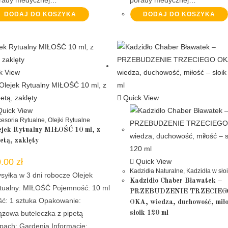
DODAJ DO KOSZYKA
DODAJ DO KOSZYKA
k View
Quick View
uick View
esoria Rytualne
,
Olejki Rytualne
ejek Rytualny MIŁOŚĆ 10 ml, z
petą, zaklęty
0.00
zł
Quick View
Kadzidła Naturalne
,
Kadzidła w sło
syłka w 3 dni robocze Olejek
Kadzidło Chaber Bławatek –
tualny: MIŁOŚĆ Pojemność: 10 ml
PRZEBUDZENIE TRZECIEG
ość: 1 sztuka Opakowanie:
OKA, wiedza, duchowość, miło
ązowa buteleczka z pipetą
słoik 120 ml
pach: Gardenia Informacje: