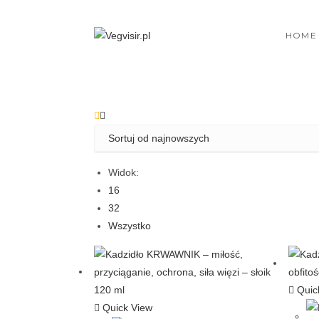
Skip
to
HOME
content
Widok:
16
32
Wszystko
Quic
Quick View