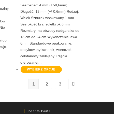
Szerokość: 4 mm (+/-0,6mm)
ualny
Długość: 13 mm (+/-0,6mm) Rodzaj:
.
Wałek Sznurek woskowany 1 mm
elów
Szerokość bransoletki ok 6mm
Nie
Rozmiary na obwody nadgarstka od
13 cm do 24 cm Wykończenie lawa
i do
6mm Standardowe opakowanie:
azuje…
dedykowany kartonik, woreczek
celofanowy zaklejany Zdjęcia
oferowanej…
WYBIERZ OPCJE
1
2
3
Recent Posts