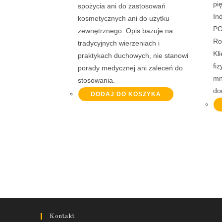
pi
spożycia ani do zastosowań
In
kosmetycznych ani do użytku
PO
zewnętrznego. Opis bazuje na
Ro
tradycyjnych wierzeniach i
Kl
praktykach duchowych, nie stanowi
fi
porady medycznej ani zaleceń do
mn
stosowania.
do
DODAJ DO KOSZYKA
Kontakt