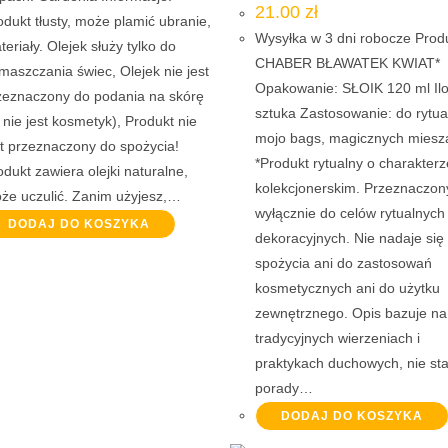
21.00
zł
odukt tłusty, może plamić ubranie,
Wysyłka w 3 dni robocze Prod
teriały. Olejek służy tylko do
CHABER BŁAWATEK KWIAT*
maszczania świec, Olejek nie jest
Opakowanie: SŁOIK 120 ml Ilo
zeznaczony do podania na skórę
sztuka Zastosowanie: do rytua
o nie jest kosmetyk), Produkt nie
mojo bags, magicznych mies
st przeznaczony do spożycia!
*Produkt rytualny o charakterz
odukt zawiera olejki naturalne,
kolekcjonerskim. Przeznaczon
że uczulić. Zanim użyjesz,…
wyłącznie do celów rytualnych
DODAJ DO KOSZYKA
dekoracyjnych. Nie nadaje się
spożycia ani do zastosowań
kosmetycznych ani do użytku
zewnętrznego. Opis bazuje na
tradycyjnych wierzeniach i
praktykach duchowych, nie st
porady…
DODAJ DO KOSZYKA