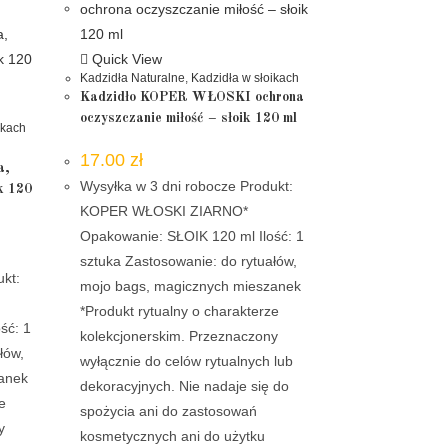
Quick View
Kadzidła Naturalne
,
Kadzidła w słoikach
Kadzidło KOPER WŁOSKI ochrona
oczyszczanie miłość – słoik 120 ml
ikach
17.00
zł
a,
Wysyłka w 3 dni robocze Produkt:
ik 120
KOPER WŁOSKI ZIARNO*
Opakowanie: SŁOIK 120 ml Ilość: 1
sztuka Zastosowanie: do rytuałów,
ukt:
mojo bags, magicznych mieszanek
*Produkt rytualny o charakterze
ść: 1
kolekcjonerskim. Przeznaczony
łów,
wyłącznie do celów rytualnych lub
zanek
dekoracyjnych. Nie nadaje się do
e
spożycia ani do zastosowań
y
kosmetycznych ani do użytku