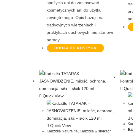
spożycia ani do zastosowań
tr
kosmetycznych ani do użytku
pr
zewnętrznego. Opis bazuje na
po
tradycyjnych wierzeniach i
praktykach duchowych, nie stanowi
porady…
DODAJ DO KOSZYKA
Quic
Quick View
Q
Kad
Quick View
Ka
Kadzidła Naturalne
,
Kadzidła w słoikach