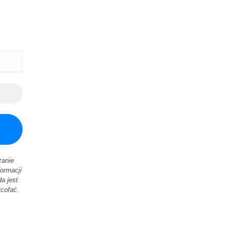
zanie
ormacji
a jest
ycofać.