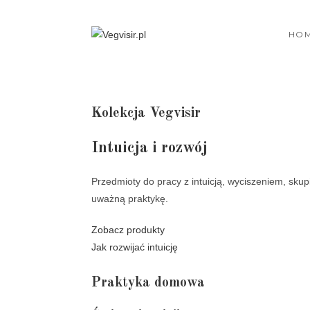
Skip
to
HO
content
Kolekcja Vegvisir
Intuicja i rozwój
Przedmioty do pracy z intuicją, wyciszeniem, sku
uważną praktykę.
Zobacz produkty
Jak rozwijać intuicję
Praktyka domowa