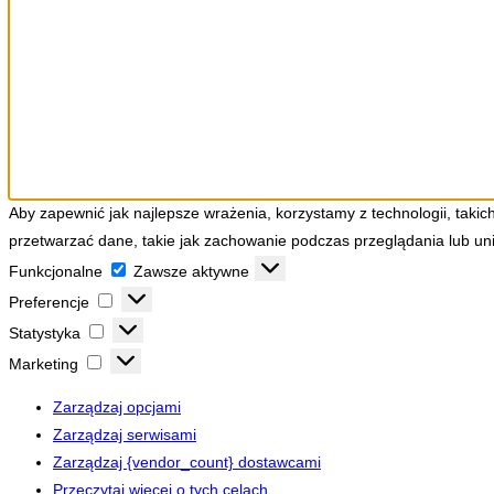
Aby zapewnić jak najlepsze wrażenia, korzystamy z technologii, takic
przetwarzać dane, takie jak zachowanie podczas przeglądania lub unik
Funkcjonalne
Funkcjonalne
Zawsze aktywne
Preferencje
Preferencje
Statystyka
Statystyka
Marketing
Marketing
Zarządzaj opcjami
Zarządzaj serwisami
Zarządzaj {vendor_count} dostawcami
Przeczytaj więcej o tych celach