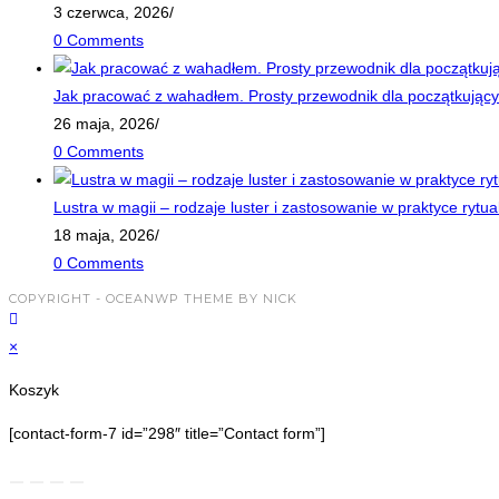
3 czerwca, 2026
/
0 Comments
Jak pracować z wahadłem. Prosty przewodnik dla początkujący
26 maja, 2026
/
0 Comments
Lustra w magii – rodzaje luster i zastosowanie w praktyce rytua
18 maja, 2026
/
0 Comments
COPYRIGHT - OCEANWP THEME BY NICK
×
Koszyk
[contact-form-7 id=”298″ title=”Contact form”]