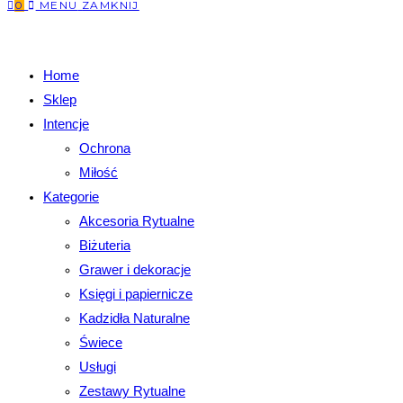
0
MENU
ZAMKNIJ
Home
Sklep
Intencje
Ochrona
Miłość
Kategorie
Akcesoria Rytualne
Biżuteria
Grawer i dekoracje
Księgi i papiernicze
Kadzidła Naturalne
Świece
Usługi
Zestawy Rytualne