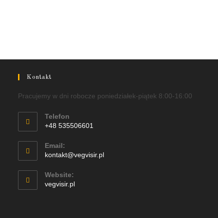
Kontakt
Pracujemy w dni robocze poniedziałek-piątek 8:00-16:00
Telefon
+48 535506601
Email:
kontakt@vegvisir.pl
Website:
vegvisir.pl