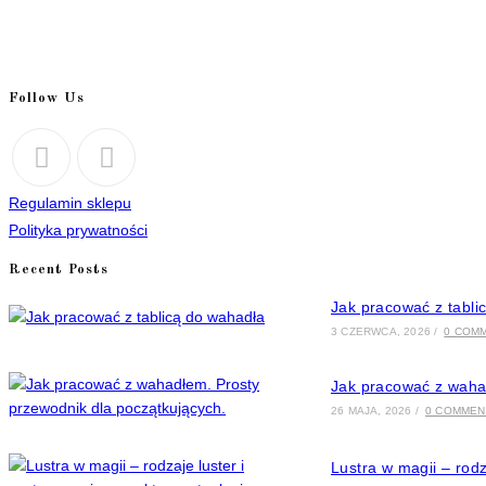
Follow Us
Opens
Opens
Regulamin sklepu
in
in
Polityka prywatności
a
a
Recent Posts
new
new
tab
tab
Jak pracować z tabli
3 CZERWCA, 2026
/
0 COM
Jak pracować z waha
26 MAJA, 2026
/
0 COMMEN
Lustra w magii – rodz