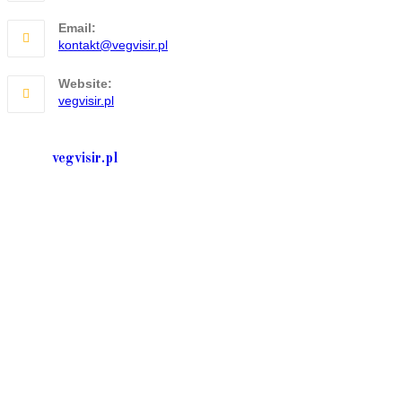
Email:
Opens
kontakt@vegvisir.pl
in
your
Website:
application
vegvisir.pl
vegvisir.pl