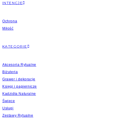
INTENCJE
Ochrona
Miłość
KATEGORIE
Akcesoria Rytualne
Biżuteria
Grawer i dekoracje
Księgi i papiernicze
Kadzidła Naturalne
Świece
Usługi
Zestawy Rytualne