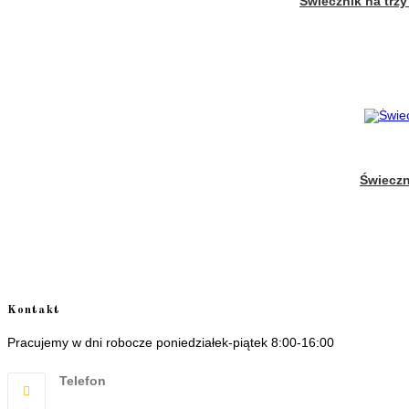
Świecznik na trzy
Świeczni
Kontakt
Pracujemy w dni robocze poniedziałek-piątek 8:00-16:00
Telefon
+48 535506601