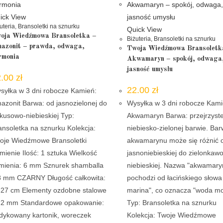
ick View
uteria
,
Bransoletki na sznurku
Quick View
oja Wiedźmowa Bransoletka –
Biżuteria
,
Bransoletki na sznurku
azonit – prawda, odwaga,
Twoja Wiedźmowa Bransoletk
rmonia
Akwamaryn – spokój, odwaga
jasność umysłu
2.00
zł
22.00
zł
syłka w 3 dni robocze Kamień:
azonit Barwa: od jasnozielonej do
Wysyłka w 3 dni robocze Kami
rkusowo-niebieskiej Typ:
Akwamaryn Barwa: przejrzyste
ansoletka na sznurku Kolekcja:
niebiesko-zielonej barwie. Ba
oje Wiedźmowe Bransoletki
akwamarynu może się różnić 
mienie Ilość: 1 sztuka Wielkość
jasnoniebieskiej do zielonkawo
mienia: 6 mm Sznurek shamballa
niebieskiej. Nazwa "akwamary
8 mm CZARNY Długość całkowita:
pochodzi od łacińskiego słowa
 27 cm Elementy ozdobne stalowe
marina", co oznacza "woda mo
i 2 mm Standardowe opakowanie:
Typ: Bransoletka na sznurku
dykowany kartonik, woreczek
Kolekcja: Twoje Wiedźmowe