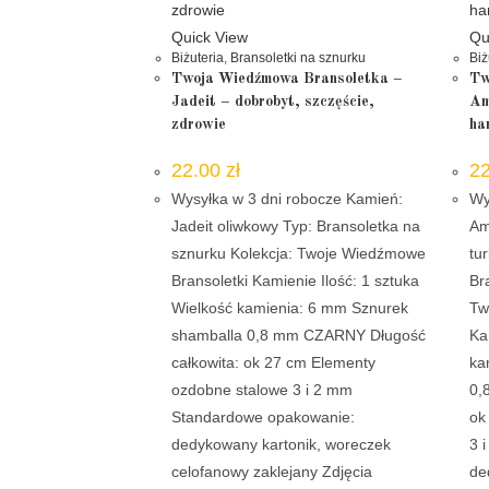
Quick View
Qu
Biżuteria
,
Bransoletki na sznurku
Biż
Twoja Wiedźmowa Bransoletka –
Tw
Jadeit – dobrobyt, szczęście,
Am
zdrowie
ha
22.00
zł
2
Wysyłka w 3 dni robocze Kamień:
Wy
Jadeit oliwkowy Typ: Bransoletka na
Am
sznurku Kolekcja: Twoje Wiedźmowe
tu
Bransoletki Kamienie Ilość: 1 sztuka
Br
Wielkość kamienia: 6 mm Sznurek
Tw
shamballa 0,8 mm CZARNY Długość
Ka
całkowita: ok 27 cm Elementy
ka
ozdobne stalowe 3 i 2 mm
0,
Standardowe opakowanie:
ok
dedykowany kartonik, woreczek
3 
celofanowy zaklejany Zdjęcia
de