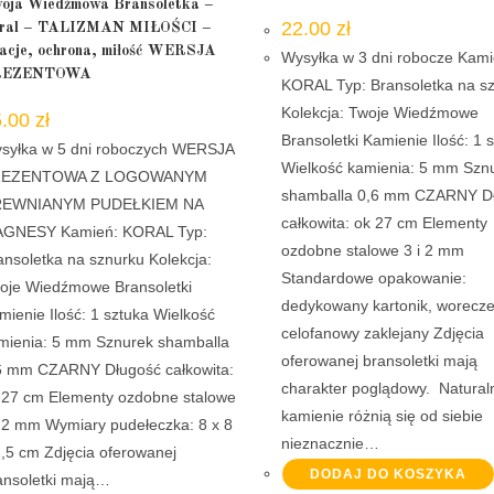
oja Wiedźmowa Bransoletka –
22.00
zł
ral – TALIZMAN MIŁOŚCI –
lacje, ochrona, miłość WERSJA
Wysyłka w 3 dni robocze Kami
REZENTOWA
KORAL Typ: Bransoletka na s
Kolekcja: Twoje Wiedźmowe
5.00
zł
Bransoletki Kamienie Ilość: 1 
syłka w 5 dni roboczych WERSJA
Wielkość kamienia: 5 mm Szn
REZENTOWA Z LOGOWANYM
shamballa 0,6 mm CZARNY D
EWNIANYM PUDEŁKIEM NA
całkowita: ok 27 cm Elementy
GNESY Kamień: KORAL Typ:
ozdobne stalowe 3 i 2 mm
ansoletka na sznurku Kolekcja:
Standardowe opakowanie:
oje Wiedźmowe Bransoletki
dedykowany kartonik, worecz
mienie Ilość: 1 sztuka Wielkość
celofanowy zaklejany Zdjęcia
mienia: 5 mm Sznurek shamballa
oferowanej bransoletki mają
6 mm CZARNY Długość całkowita:
charakter poglądowy. Natural
 27 cm Elementy ozdobne stalowe
kamienie różnią się od siebie
i 2 mm Wymiary pudełeczka: 8 x 8
nieznacznie…
1,5 cm Zdjęcia oferowanej
DODAJ DO KOSZYKA
ansoletki mają…