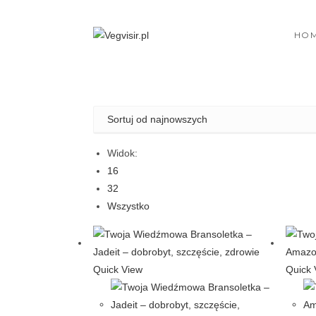
Skip
to
HO
content
Widok:
16
32
Wszystko
Quick View
Quick 