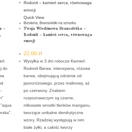
Quick View
Biżuteria
,
Bransoletki na sznurku
a –
Twoja Wiedźmowa Bransoletka –
,
Rodonit – kamień serca, równowaga
emocji
22.00
zł
eń:
Wysyłka w 3 dni robocze Kamień:
j do
Rodonit Barwa: intensywna, różowa
rwa
barwa, obejmującą odcienie od
od
jasnoróżowego, przez malinowy, aż
-
po czerwony. Znakiem
n"
rozpoznawczym są czarne,
 "aqua
nitkowate wrostki tlenków manganu,
rska".
tworzące unikalne dendrytyczne
wzory. Rzadziej występują w nim
białe żyłki, a całość tworzy