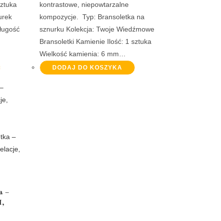
sztuka
kontrastowe, niepowtarzalne
urek
kompozycje. Typ: Bransoletka na
ługość
sznurku Kolekcja: Twoje Wiedźmowe
Bransoletki Kamienie Ilość: 1 sztuka
Wielkość kamienia: 6 mm…
DODAJ DO KOSZYKA
a –
I,