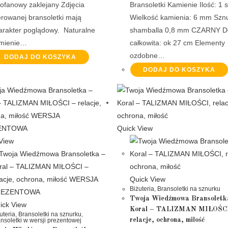
lofanowy zaklejany Zdjęcia
Bransoletki Kamienie Ilość: 1 
erowanej bransoletki mają
Wielkość kamienia: 6 mm Szn
arakter poglądowy. Naturalne
shamballa 0,8 mm CZARNY D
mienie…
całkowita: ok 27 cm Elementy
ozdobne…
DODAJ DO KOSZYKA
DODAJ DO KOSZYKA
Quick View
View
Quick View
Biżuteria
,
Bransoletki na sznurku
Twoja Wiedźmowa Bransoletk
ick View
Koral – TALIZMAN MIŁOŚC
uteria
,
Bransoletki na sznurku
,
relacje, ochrona, miłość
nsoletki w wersji prezentowej