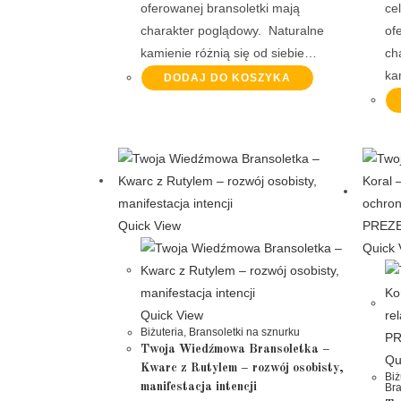
oferowanej bransoletki mają
ce
charakter poglądowy. Naturalne
of
kamienie różnią się od siebie…
ch
ka
DODAJ DO KOSZYKA
Quick View
Quick 
Quick View
Biżuteria
,
Bransoletki na sznurku
Twoja Wiedźmowa Bransoletka –
Qu
Kwarc z Rutylem – rozwój osobisty,
Biż
manifestacja intencji
Bra