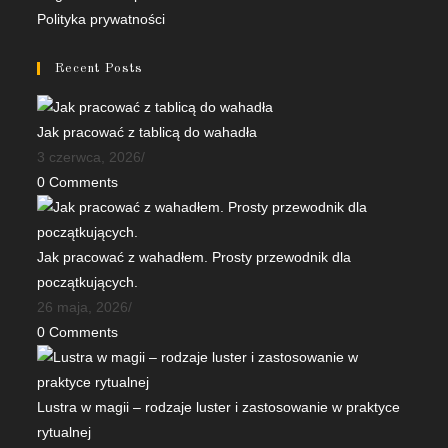
in
in
Polityka prywatności
a
a
new
new
Recent Posts
tab
tab
Jak pracować z tablicą do wahadła
3 czerwca, 2026
/
0 Comments
Jak pracować z wahadłem. Prosty przewodnik dla
początkujących.
26 maja, 2026
/
0 Comments
Lustra w magii – rodzaje luster i zastosowanie w praktyce
rytualnej