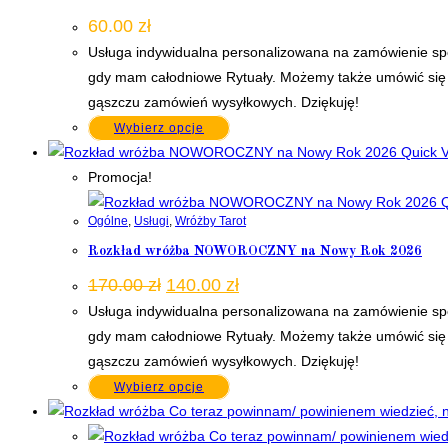
60.00
zł
Usługa indywidualna personalizowana na zamówienie spe
gdy mam całodniowe Rytuały. Możemy także umówić się 
gąszczu zamówień wysyłkowych. Dziękuję!
Wybierz opcje
Quick 
Promocja!
Q
Ogólne
,
Usługi
,
Wróżby Tarot
Rozkład wróżba NOWOROCZNY na Nowy Rok 2026
Pierwotna
Aktualna
170.00
zł
140.00
zł
cena
cena
Usługa indywidualna personalizowana na zamówienie spe
wynosiła:
wynosi:
170.00 zł.
140.00 zł.
gdy mam całodniowe Rytuały. Możemy także umówić się 
gąszczu zamówień wysyłkowych. Dziękuję!
Wybierz opcje