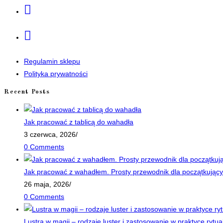
Opens
in
a
Opens
new
in
tab
a
Regulamin sklepu
new
Polityka prywatności
tab
Recent Posts
Jak pracować z tablicą do wahadła
3 czerwca, 2026
/
0 Comments
Jak pracować z wahadłem. Prosty przewodnik dla początkujący
26 maja, 2026
/
0 Comments
Lustra w magii – rodzaje luster i zastosowanie w praktyce rytua