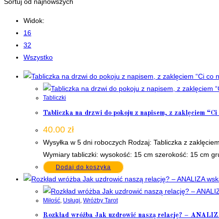
Sortuj od najnowszych
Widok:
16
32
Wszystko
Tabliczki
Tabliczka na drzwi do pokoju z napisem, z zaklęciem “
40.00
zł
Wysyłka w 5 dni roboczych Rodzaj: Tabliczka z zaklęcie
Wymiary tabliczki: wysokość: 15 cm szerokość: 15 cm g
Dodaj do koszyka
Miłość
,
Usługi
,
Wróżby Tarot
Rozkład wróżba Jak uzdrowić naszą relację? – ANALI