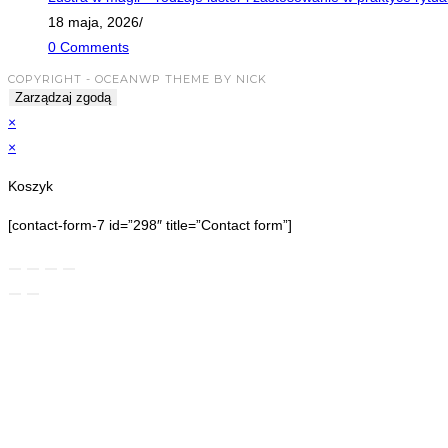
18 maja, 2026
/
0 Comments
COPYRIGHT - OCEANWP THEME BY NICK
Zarządzaj zgodą
×
×
Koszyk
[contact-form-7 id=”298″ title=”Contact form”]