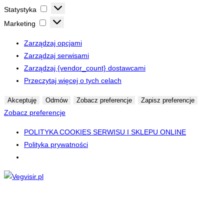
Statystyka
Statystyka
Marketing
Marketing
Zarządzaj opcjami
Zarządzaj serwisami
Zarządzaj {vendor_count} dostawcami
Przeczytaj więcej o tych celach
Akceptuję
Odmów
Zobacz preferencje
Zapisz preferencje
Zobacz preferencje
POLITYKA COOKIES SERWISU I SKLEPU ONLINE
Polityka prywatności
Skip
to
content