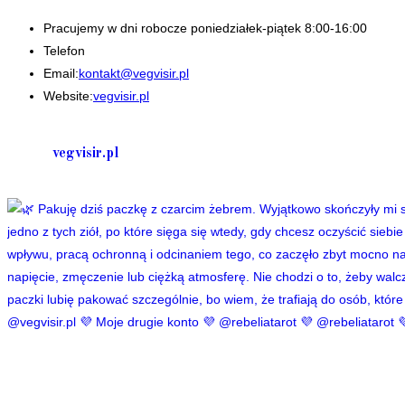
Pracujemy w dni robocze poniedziałek-piątek 8:00-16:00
Telefon
+48 535506601
Opens
Email:
kontakt@vegvisir.pl
in
Website:
vegvisir.pl
your
application
vegvisir.pl