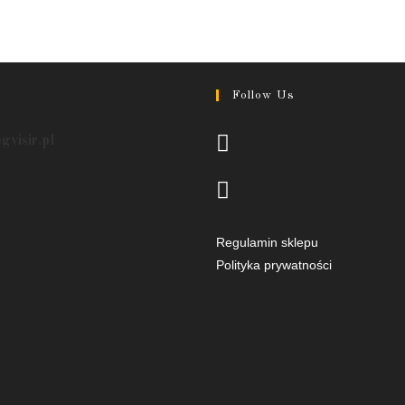
Follow Us
Opens
egvisir.pl
in
a
Opens
new
in
tab
a
Regulamin sklepu
new
Polityka prywatności
tab