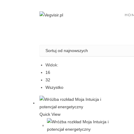
Skip
to
HO
content
Widok:
16
32
Wszystko
Quick View