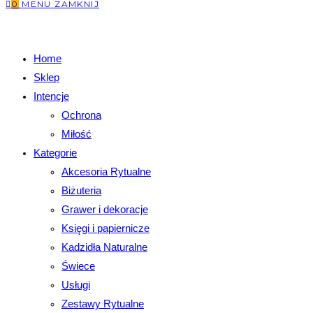
0
MENU
ZAMKNIJ
Home
Sklep
Intencje
Ochrona
Miłość
Kategorie
Akcesoria Rytualne
Biżuteria
Grawer i dekoracje
Księgi i papiernicze
Kadzidła Naturalne
Świece
Usługi
Zestawy Rytualne