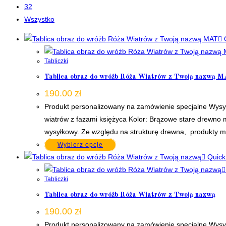
32
Wszystko
Q
Tabliczki
Tablica obraz do wróżb Róża Wiatrów z Twoją nazwą 
190.00
zł
Produkt personalizowany na zamówienie specjalne Wysy
wiatrów z fazami księżyca Kolor: Brązowe stare drewno 
wysyłkowy. Ze względu na strukturę drewna, produkty 
Wybierz opcje
Quick
Tabliczki
Tablica obraz do wróżb Róża Wiatrów z Twoją nazwą
190.00
zł
Produkt personalizowany na zamówienie specjalne Wysy