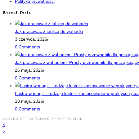
Polityka prywatności
tab
Recent Posts
Jak pracować z tablicą do wahadła
3 czerwca, 2026
/
0 Comments
Jak pracować z wahadłem. Prosty przewodnik dla początkujący
26 maja, 2026
/
0 Comments
Lustra w magii – rodzaje luster i zastosowanie w praktyce rytua
18 maja, 2026
/
0 Comments
COPYRIGHT - OCEANWP THEME BY NICK
×
×