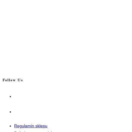
Follow Us
Opens
in
a
Opens
new
in
tab
a
Regulamin sklepu
new