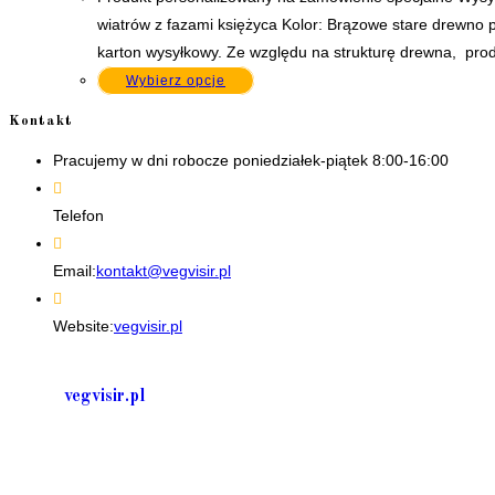
wiatrów z fazami księżyca Kolor: Brązowe stare drewno 
karton wysyłkowy. Ze względu na strukturę drewna, pr
Wybierz opcje
Kontakt
Pracujemy w dni robocze poniedziałek-piątek 8:00-16:00
Telefon
+48 535506601
Opens
Email:
kontakt@vegvisir.pl
in
your
Website:
vegvisir.pl
application
vegvisir.pl