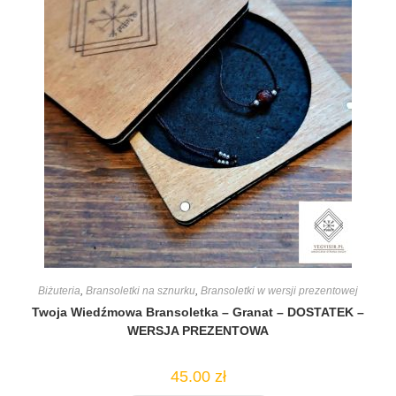
Biżuteria
,
Bransoletki na sznurku
,
Bransoletki w wersji prezentowej
Twoja Wiedźmowa Bransoletka – Granat – DOSTATEK –
WERSJA PREZENTOWA
45.00
zł