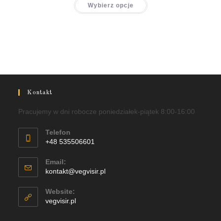
Wybierz opcje
Kontakt
Pracujemy w dni robocze poniedziałek-piątek 8:00-16:00
Telefon
+48 535506601
Email:
kontakt@vegvisir.pl
Website:
vegvisir.pl