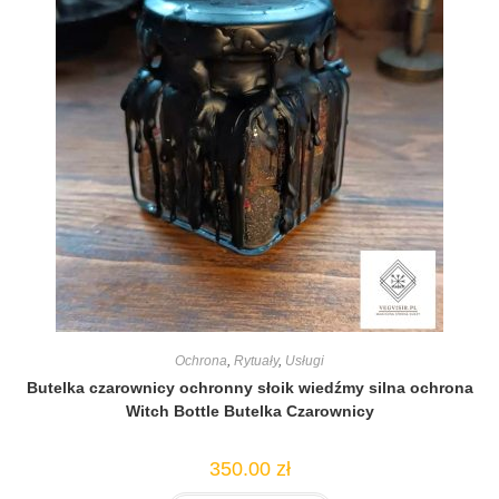
Ochrona
,
Rytuały
,
Usługi
Butelka czarownicy ochronny słoik wiedźmy silna ochrona
Witch Bottle Butelka Czarownicy
350.00
zł