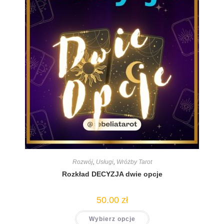
Rozwój
,
Usługi
,
Wróżby Tarot
Rozkład DECYZJA dwie opcje
50.00
zł
Wybierz opcje