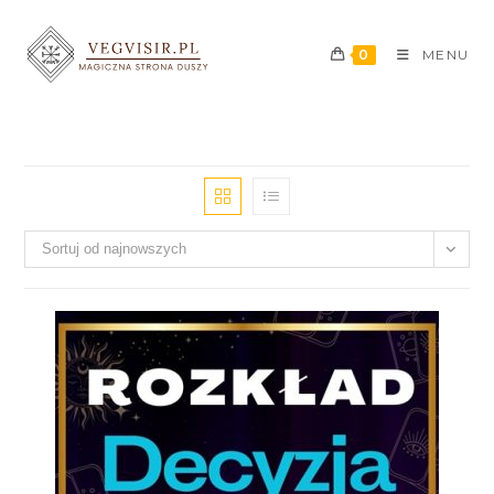
0
MENU
Sortuj od najnowszych