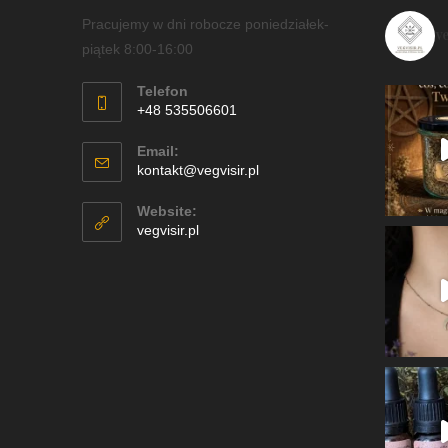
Pracujemy w dni robocze poniedziałek-
v
piątek 8:00-16:00
Telefon
+48 535506601
Email:
kontakt@vegvisir.pl
Website:
vegvisir.pl