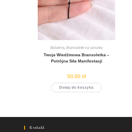
Biżuteria
,
Bransoletki na sznurku
Twoja Wiedźmowa Bransoletka –
Potrójna Siła Manifestacji
50.00
zł
Dodaj do koszyka
Kontakt