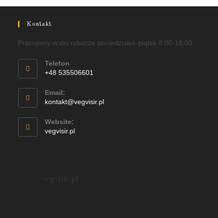
Kontakt
Pracujemy w dni robocze poniedziałek-piątek 8:00-16:00
Telefon
+48 535506601
Email:
kontakt@vegvisir.pl
Website:
vegvisir.pl
vegvisir.pl