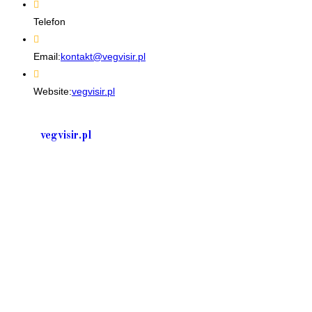
Telefon
+48 535506601
Opens
Email:
kontakt@vegvisir.pl
in
your
Website:
vegvisir.pl
application
vegvisir.pl