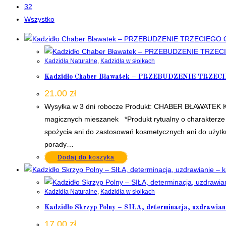
32
Wszystko
Kadzidła Naturalne
,
Kadzidła w słoikach
Kadzidło Chaber Bławatek – PRZEBUDZENIE TRZECIEGO
21.00
zł
Wysyłka w 3 dni robocze Produkt: CHABER BŁAWATEK KWI
magicznych mieszanek *Produkt rytualny o charakterze k
spożycia ani do zastosowań kosmetycznych ani do użytku
porady…
Dodaj do koszyka
Kadzidła Naturalne
,
Kadzidła w słoikach
Kadzidło Skrzyp Polny – SIŁA, determinacja, uzdrawiani
17.00
zł