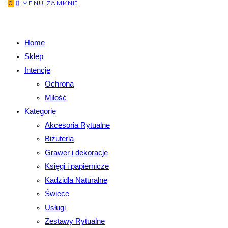
0
MENU
ZAMKNIJ
Home
Sklep
Intencje
Ochrona
Miłość
Kategorie
Akcesoria Rytualne
Biżuteria
Grawer i dekoracje
Księgi i papiernicze
Kadzidła Naturalne
Świece
Usługi
Zestawy Rytualne