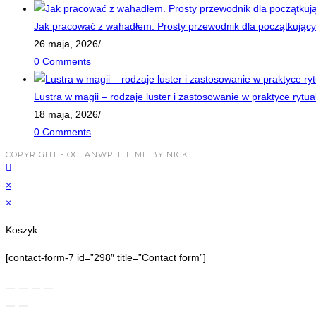
Jak pracować z wahadłem. Prosty przewodnik dla początkujący
26 maja, 2026
/
0 Comments
Lustra w magii – rodzaje luster i zastosowanie w praktyce rytua
18 maja, 2026
/
0 Comments
COPYRIGHT - OCEANWP THEME BY NICK
×
×
Koszyk
[contact-form-7 id=”298″ title=”Contact form”]