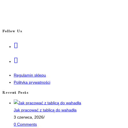
Follow Us
Opens
in
a
Opens
new
in
tab
a
Regulamin sklepu
new
Polityka prywatności
tab
Recent Posts
Jak pracować z tablicą do wahadła
3 czerwca, 2026
/
0 Comments