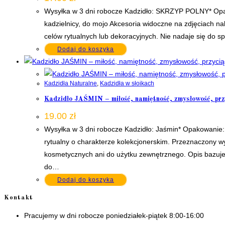
Wysyłka w 3 dni robocze Kadzidło: SKRZYP POLNY* Opak
kadzielnicy, do mojo Akcesoria widoczne na zdjęciach n
celów rytualnych lub dekoracyjnych. Nie nadaje się do
Dodaj do koszyka
Kadzidła Naturalne
,
Kadzidła w słoikach
Kadzidło JAŚMIN – miłość, namiętność, zmysłowość, przy
19.00
zł
Wysyłka w 3 dni robocze Kadzidło: Jaśmin* Opakowanie:
rytualny o charakterze kolekcjonerskim. Przeznaczony wy
kosmetycznych ani do użytku zewnętrznego. Opis bazuje 
do…
Dodaj do koszyka
Kontakt
Pracujemy w dni robocze poniedziałek-piątek 8:00-16:00