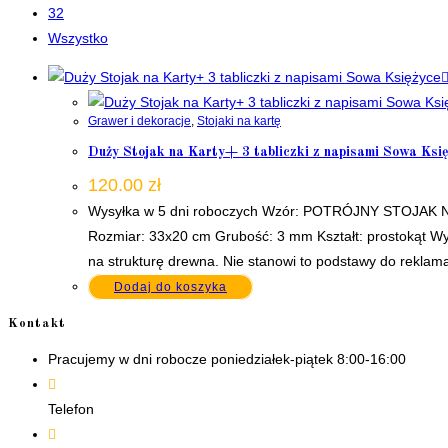
32
Wszystko
Grawer i dekoracje
,
Stojaki na kartę
Duży Stojak na Karty+ 3 tabliczki z napisami Sowa Ksi
120.00
zł
Wysyłka w 5 dni roboczych Wzór: POTRÓJNY STOJAK NA K
Rozmiar: 33x20 cm Grubość: 3 mm Kształt: prostokąt Wyko
na strukturę drewna. Nie stanowi to podstawy do reklama
Dodaj do koszyka
Kontakt
Pracujemy w dni robocze poniedziałek-piątek 8:00-16:00
Telefon
+48 535506601