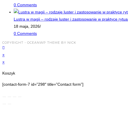
0 Comments
Lustra w magii – rodzaje luster i zastosowanie w praktyce rytua
18 maja, 2026
/
0 Comments
COPYRIGHT - OCEANWP THEME BY NICK
×
×
Koszyk
[contact-form-7 id=”298″ title=”Contact form”]