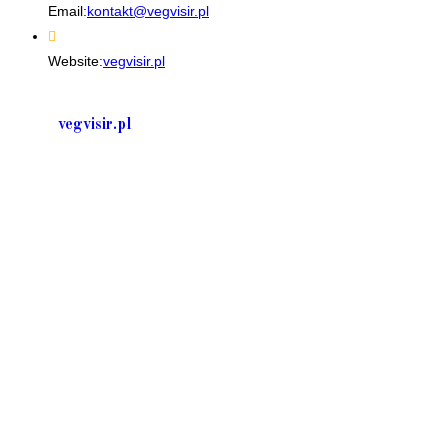
Opens
Email:
kontakt@vegvisir.pl
in
your
Website:
vegvisir.pl
application
vegvisir.pl