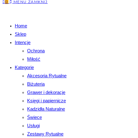
0
MENU
ZAMKNIJ
Home
Sklep
Intencje
Ochrona
Miłość
Kategorie
Akcesoria Rytualne
Biżuteria
Grawer i dekoracje
Księgi i papiernicze
Kadzidła Naturalne
Świece
Usługi
Zestawy Rytualne