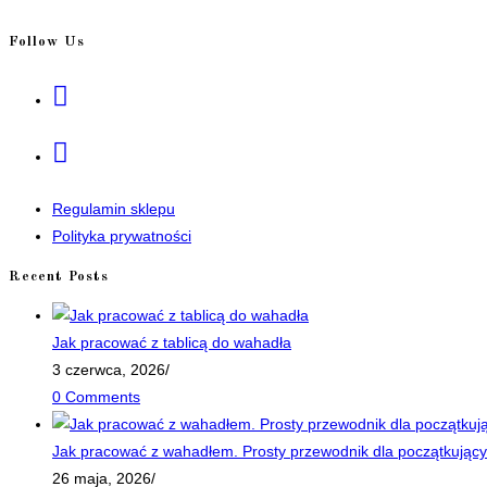
Follow Us
Opens
in
a
Opens
new
in
tab
a
Regulamin sklepu
new
Polityka prywatności
tab
Recent Posts
Jak pracować z tablicą do wahadła
3 czerwca, 2026
/
0 Comments
Jak pracować z wahadłem. Prosty przewodnik dla początkujący
26 maja, 2026
/