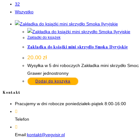
32
Wszystko
Zakładki do książek
Zakładka do książki mini skrzydło Smoka Ilyryjskie
20.00
zł
Wysyłka w 5 dni roboczych Zakładka mini skrzydło Smoc
Grawer jednostronny
Dodaj do koszyka
Kontakt
Pracujemy w dni robocze poniedziałek-piątek 8:00-16:00
Telefon
+48 535506601
Opens
Email:
kontakt@vegvisir.pl
in