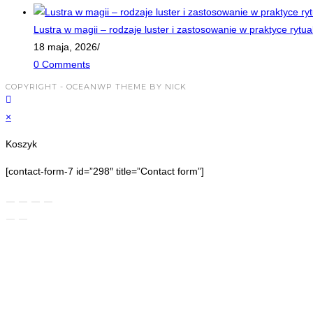
Lustra w magii – rodzaje luster i zastosowanie w praktyce rytua
18 maja, 2026
/
0 Comments
COPYRIGHT - OCEANWP THEME BY NICK
×
Koszyk
[contact-form-7 id=”298″ title=”Contact form”]