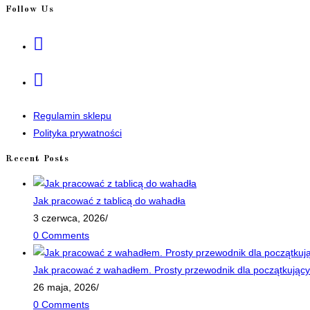
Follow Us
Opens
in
a
Opens
new
in
tab
a
Regulamin sklepu
new
Polityka prywatności
tab
Recent Posts
Jak pracować z tablicą do wahadła
3 czerwca, 2026
/
0 Comments
Jak pracować z wahadłem. Prosty przewodnik dla początkujący
26 maja, 2026
/
0 Comments