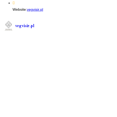
your
Website:
vegvisir.pl
application
vegvisir.pl