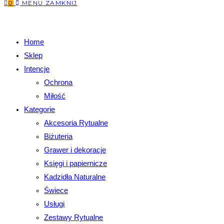
0
MENU
ZAMKNIJ
Home
Sklep
Intencje
Ochrona
Miłość
Kategorie
Akcesoria Rytualne
Biżuteria
Grawer i dekoracje
Księgi i papiernicze
Kadzidła Naturalne
Świece
Usługi
Zestawy Rytualne