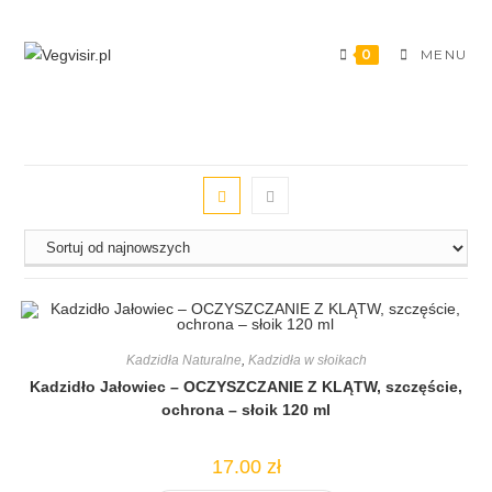
0
MENU
Kadzidła Naturalne
,
Kadzidła w słoikach
Kadzidło Jałowiec – OCZYSZCZANIE Z KLĄTW, szczęście,
ochrona – słoik 120 ml
17.00
zł