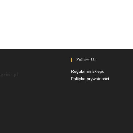
Follow Us
Opens
Opens
Regulamin sklepu
egvisir.pl
in
in
Polityka prywatności
a
a
new
new
tab
tab