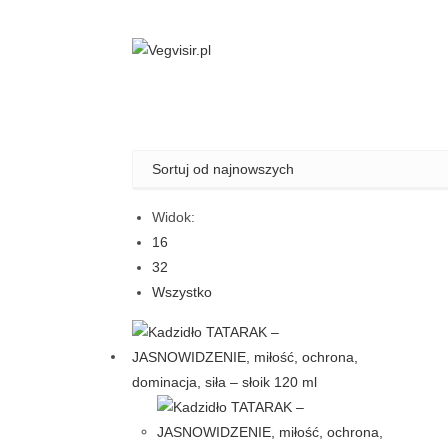
Skip
to
content
Widok:
16
32
Wszystko