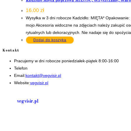
Kadzidło Mięta pieprzowa MIŁOŚĆ, oczyszczanie, ochron
16.00
zł
Wysyłka w 3 dni robocze Kadzidło: MIĘTA* Opakowanie: S
mojo Akcesoria widoczne na zdjęciach należy zakupić o
rytualnych lub dekoracyjnych. Nie nadaje się do spoży
Dodaj do koszyka
Kontakt
Pracujemy w dni robocze poniedziałek-piątek 8:00-16:00
Telefon
+48 535506601
Opens
Email:
kontakt@vegvisir.pl
in
Website:
vegvisir.pl
your
application
vegvisir.pl