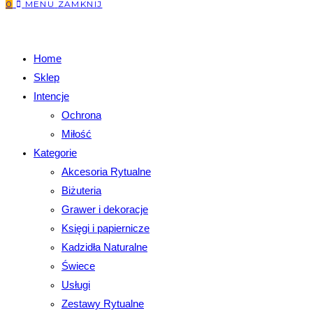
0
MENU
ZAMKNIJ
Home
Sklep
Intencje
Ochrona
Miłość
Kategorie
Akcesoria Rytualne
Biżuteria
Grawer i dekoracje
Księgi i papiernicze
Kadzidła Naturalne
Świece
Usługi
Zestawy Rytualne