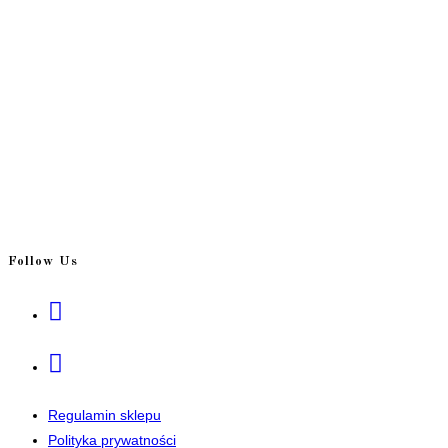
Follow Us
Opens
in
a
Opens
new
in
tab
a
Regulamin sklepu
new
Polityka prywatności
tab