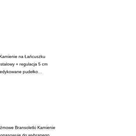
 Kamienie na Łańcuszku
stalowy + regulacja 5 cm
 dedykowane pudełko…
źmowe Bransoletki Kamienie
- dopasowuję do wybranego