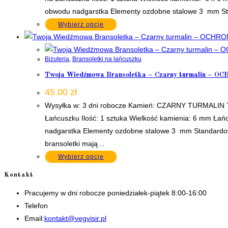
obwodu nadgarstka Elementy ozdobne stalowe 3 mm Sta
Wybierz opcje
Biżuteria
,
Bransoletki na łańcuszku
Twoja Wiedźmowa Bransoletka – Czarny turmalin – O
45.00
zł
Wysyłka w: 3 dni robocze Kamień: CZARNY TURMALIN Ty
Łańcuszku Ilość: 1 sztuka Wielkość kamienia: 6 mm Łańc
nadgarstka Elementy ozdobne stalowe 3 mm Standardow
bransoletki mają…
Wybierz opcje
Kontakt
Pracujemy w dni robocze poniedziałek-piątek 8:00-16:00
Telefon
+48 535506601
Opens
Email:
kontakt@vegvisir.pl
in