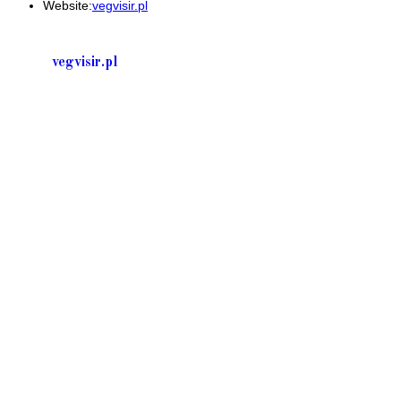
Website:
vegvisir.pl
your
application
vegvisir.pl