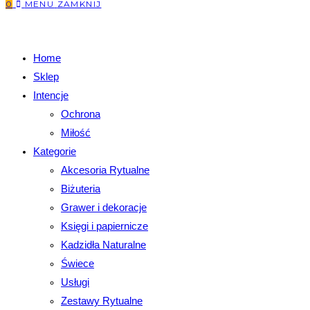
0
MENU
ZAMKNIJ
Home
Sklep
Intencje
Ochrona
Miłość
Kategorie
Akcesoria Rytualne
Biżuteria
Grawer i dekoracje
Księgi i papiernicze
Kadzidła Naturalne
Świece
Usługi
Zestawy Rytualne