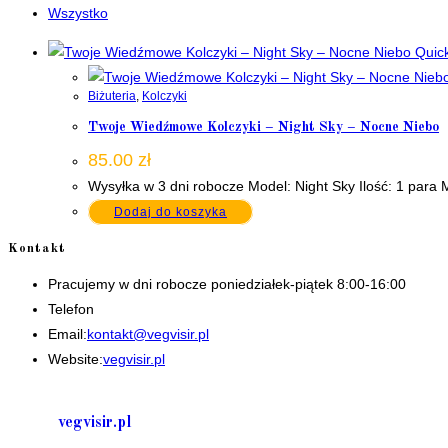
Wszystko
Quick
Biżuteria
,
Kolczyki
Twoje Wiedźmowe Kolczyki – Night Sky – Nocne Niebo
85.00
zł
Wysyłka w 3 dni robocze Model: Night Sky Ilość: 1 para 
Dodaj do koszyka
Kontakt
Pracujemy w dni robocze poniedziałek-piątek 8:00-16:00
Telefon
+48 535506601
Opens
Email:
kontakt@vegvisir.pl
in
Website:
vegvisir.pl
your
application
vegvisir.pl