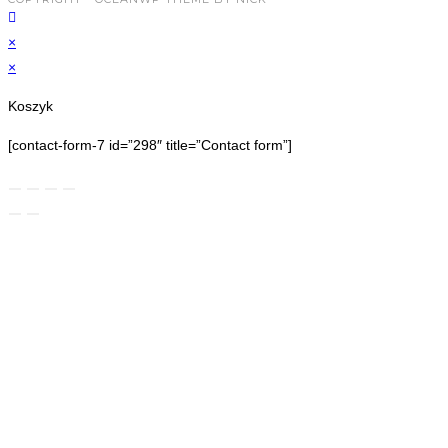
×
×
Koszyk
[contact-form-7 id=”298″ title=”Contact form”]