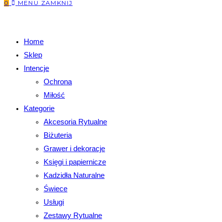
0
MENU
ZAMKNIJ
Home
Sklep
Intencje
Ochrona
Miłość
Kategorie
Akcesoria Rytualne
Biżuteria
Grawer i dekoracje
Księgi i papiernicze
Kadzidła Naturalne
Świece
Usługi
Zestawy Rytualne