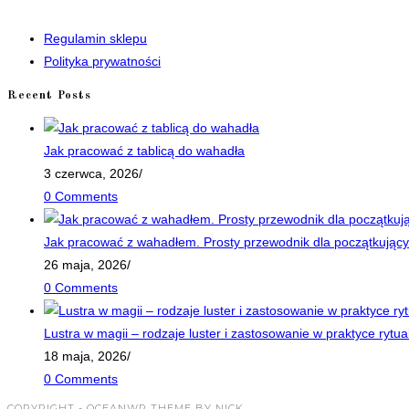
in
tab
a
Regulamin sklepu
new
Polityka prywatności
tab
Recent Posts
Jak pracować z tablicą do wahadła
3 czerwca, 2026
/
0 Comments
Jak pracować z wahadłem. Prosty przewodnik dla początkujący
26 maja, 2026
/
0 Comments
Lustra w magii – rodzaje luster i zastosowanie w praktyce rytua
18 maja, 2026
/
0 Comments
COPYRIGHT - OCEANWP THEME BY NICK