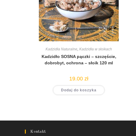
Kadzidła Naturalne
,
Kadzidła w słoikach
Kadzidło SOSNA pączki – szczęście,
dobrobyt, ochrona – słoik 120 ml
19.00
zł
Dodaj do koszyka
Kontakt