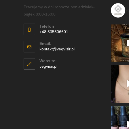
Pracujemy w dni robocze poniedziałek-
v
piątek 8:00-16:00
Telefon
+48 535506601
Email:
kontakt@vegvisir.pl
Website:
vegvisir.pl