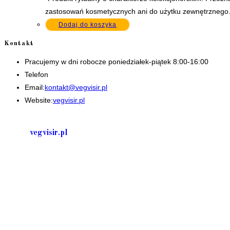
zastosowań kosmetycznych ani do użytku zewnętrznego. 
Dodaj do koszyka
Kontakt
Pracujemy w dni robocze poniedziałek-piątek 8:00-16:00
Telefon
+48 535506601
Opens
Email:
kontakt@vegvisir.pl
in
Website:
vegvisir.pl
your
application
vegvisir.pl