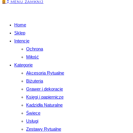
0
MENU
ZAMKNIJ
Home
Sklep
Intencje
Ochrona
Miłość
Kategorie
Akcesoria Rytualne
Biżuteria
Grawer i dekoracje
Księgi i papiernicze
Kadzidła Naturalne
Świece
Usługi
Zestawy Rytualne