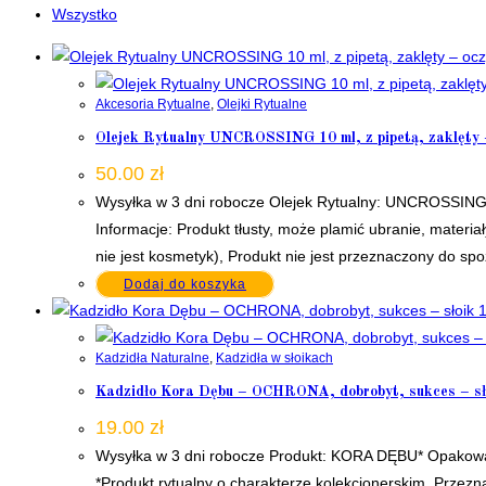
Wszystko
Akcesoria Rytualne
,
Olejki Rytualne
Olejek Rytualny UNCROSSING 10 ml, z pipetą, zaklęty – 
50.00
zł
Wysyłka w 3 dni robocze Olejek Rytualny: UNCROSSING 
Informacje: Produkt tłusty, może plamić ubranie, materia
nie jest kosmetyk), Produkt nie jest przeznaczony do spo
Dodaj do koszyka
Kadzidła Naturalne
,
Kadzidła w słoikach
Kadzidło Kora Dębu – OCHRONA, dobrobyt, sukces – sło
19.00
zł
Wysyłka w 3 dni robocze Produkt: KORA DĘBU* Opakowan
*Produkt rytualny o charakterze kolekcjonerskim. Przezn