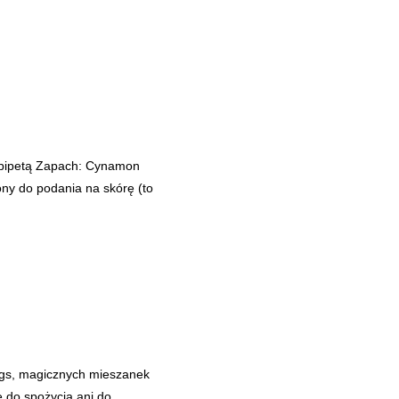
 pipetą Zapach: Cynamon
zony do podania na skórę (to
bags, magicznych mieszanek
ę do spożycia ani do