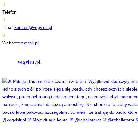
Telefon
+48 535506601
Opens
Email:
kontakt@vegvisir.pl
in
your
Website:
vegvisir.pl
application
vegvisir.pl