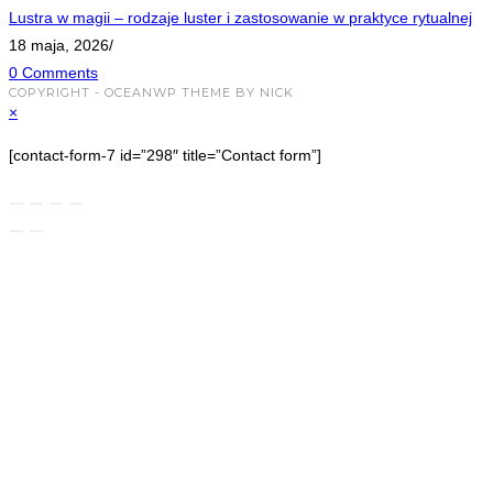
Lustra w magii – rodzaje luster i zastosowanie w praktyce rytualnej
18 maja, 2026
/
0 Comments
COPYRIGHT - OCEANWP THEME BY NICK
×
[contact-form-7 id=”298″ title=”Contact form”]