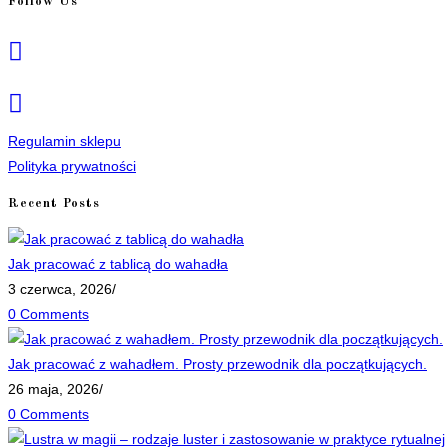
Follow Us
Opens
in
a
Opens
new
in
tab
a
Regulamin sklepu
new
Polityka prywatności
tab
Recent Posts
Jak pracować z tablicą do wahadła
3 czerwca, 2026
/
0 Comments
Jak pracować z wahadłem. Prosty przewodnik dla początkujących.
26 maja, 2026
/
0 Comments