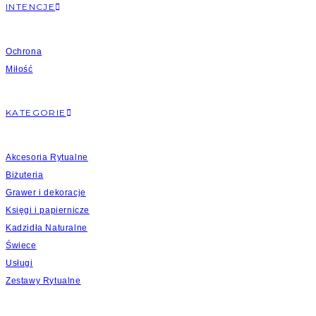
INTENCJE
Ochrona
Miłość
KATEGORIE
Akcesoria Rytualne
Biżuteria
Grawer i dekoracje
Księgi i papiernicze
Kadzidła Naturalne
Świece
Usługi
Zestawy Rytualne