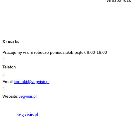
Wróżba rozkł
Kontakt
Pracujemy w dni robocze poniedziałek-piątek 8:00-16:00
Telefon
+48 535506601
Email:
kontakt@vegvisir.pl
Website:
vegvisir.pl
vegvisir.pl