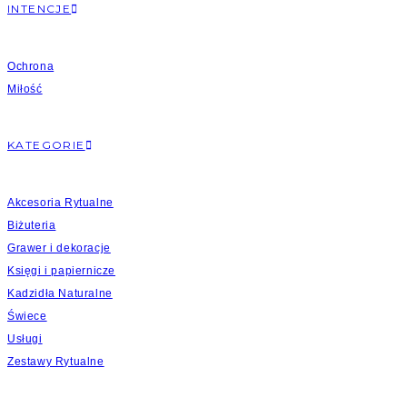
INTENCJE
Ochrona
Miłość
KATEGORIE
Akcesoria Rytualne
Biżuteria
Grawer i dekoracje
Księgi i papiernicze
Kadzidła Naturalne
Świece
Usługi
Zestawy Rytualne