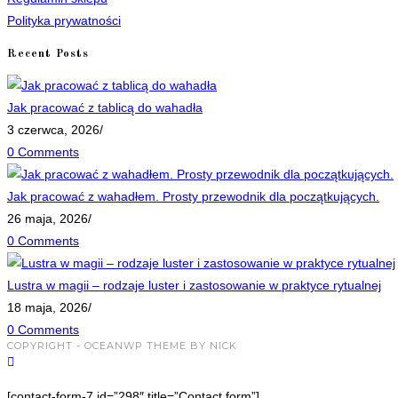
Polityka prywatności
Recent Posts
Jak pracować z tablicą do wahadła
3 czerwca, 2026
/
0 Comments
Jak pracować z wahadłem. Prosty przewodnik dla początkujących.
26 maja, 2026
/
0 Comments
Lustra w magii – rodzaje luster i zastosowanie w praktyce rytualnej
18 maja, 2026
/
0 Comments
COPYRIGHT - OCEANWP THEME BY NICK
[contact-form-7 id=”298″ title=”Contact form”]