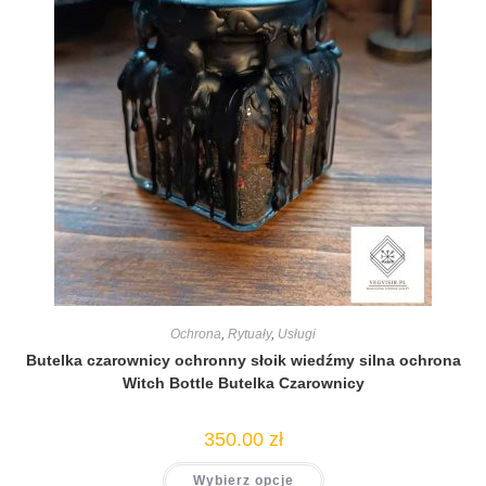
Ochrona
,
Rytuały
,
Usługi
Butelka czarownicy ochronny słoik wiedźmy silna ochrona
Witch Bottle Butelka Czarownicy
350.00
zł
Wybierz opcje