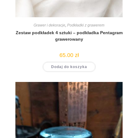
Grawer i dekoracje
,
Podkładki z grawerem
Zestaw podkładek 4 sztuki – podkładka Pentagram
grawerowany
65.00
zł
Dodaj do koszyka