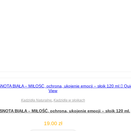
Qui
View
Kadzidła Naturalne
,
Kadzidła w słoikach
SNOTA BIAŁA – MIŁOŚĆ, ochrona, ukojenie emocji – słoik 120 ml.
19.00
zł