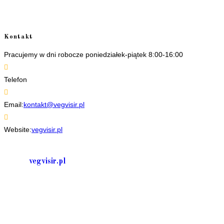
Kontakt
Pracujemy w dni robocze poniedziałek-piątek 8:00-16:00
Telefon
+48 535506601
Opens
Email:
kontakt@vegvisir.pl
in
your
Website:
vegvisir.pl
application
vegvisir.pl