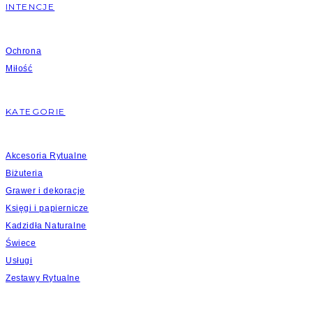
INTENCJE
Ochrona
Miłość
KATEGORIE
Akcesoria Rytualne
Biżuteria
Grawer i dekoracje
Księgi i papiernicze
Kadzidła Naturalne
Świece
Usługi
Zestawy Rytualne