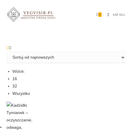
Skip
to
0
MENU
content
Widok:
16
32
Wszystko