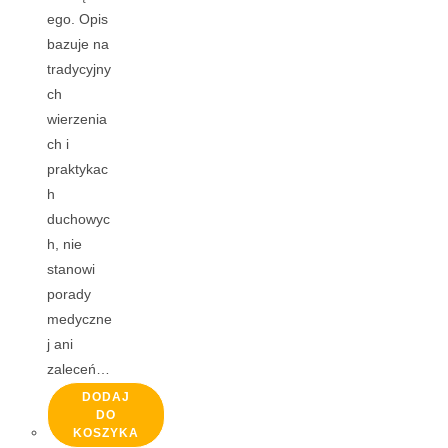
ego. Opis
bazuje na
tradycyjny
ch
wierzenia
ch i
praktykac
h
duchowyc
h, nie
stanowi
porady
medyczne
j ani
zaleceń…
DODAJ
DO
KOSZYKA