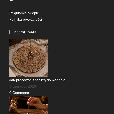
new
in
tab
a
Regulamin sklepu
new
Polityka prywatności
tab
Recent Posts
Jak pracować z tablicą do wahadła
3 czerwca, 2026
/
0 Comments