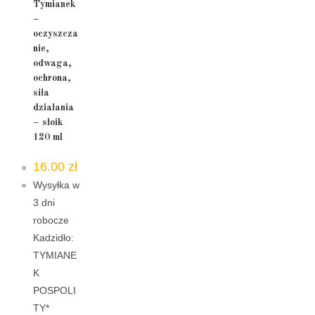
Tymianek
–
oczyszcza
nie,
odwaga,
ochrona,
siła
działania
– słoik
120 ml
16.00
zł
Wysyłka w
3 dni
robocze
Kadzidło:
TYMIANE
K
POSPOLI
TY*