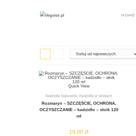
Skip
to
HOME
content
Quick View
Kadzidła Naturalne
,
Kadzidła w słoikach
Rozmaryn – SZCZĘŚCIE, OCHRONA,
OCZYSZCZANIE – kadzidło – słoik 120
ml
19.00
zł