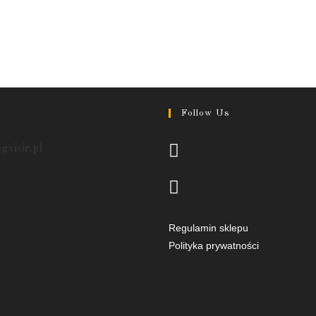
Follow Us
Opens
egvisir.pl
in
a
Opens
new
in
tab
a
Regulamin sklepu
new
Polityka prywatności
tab