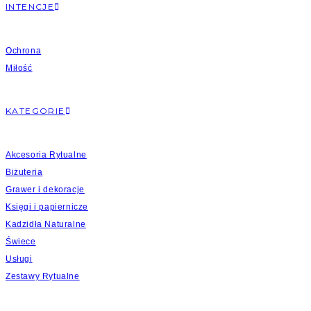
INTENCJE
Ochrona
Miłość
KATEGORIE
Akcesoria Rytualne
Biżuteria
Grawer i dekoracje
Księgi i papiernicze
Kadzidła Naturalne
Świece
Usługi
Zestawy Rytualne