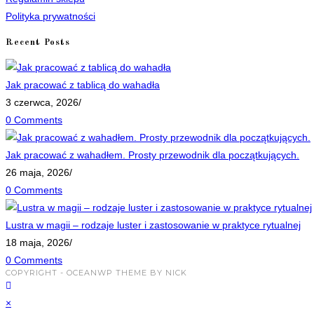
new
Polityka prywatności
tab
Recent Posts
Jak pracować z tablicą do wahadła
3 czerwca, 2026
/
0 Comments
Jak pracować z wahadłem. Prosty przewodnik dla początkujących.
26 maja, 2026
/
0 Comments
Lustra w magii – rodzaje luster i zastosowanie w praktyce rytualnej
18 maja, 2026
/
0 Comments
COPYRIGHT - OCEANWP THEME BY NICK
×