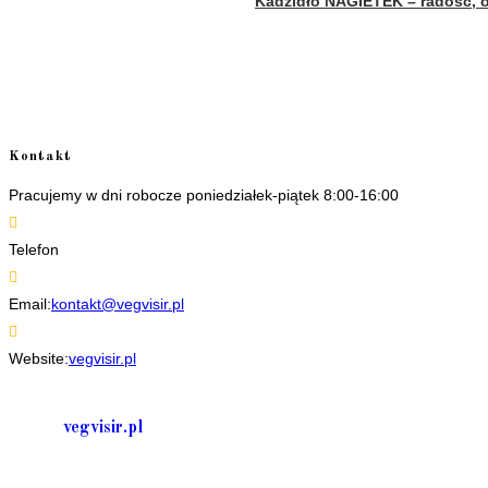
Kadzidło NAGIETEK – radość, o
Kontakt
Pracujemy w dni robocze poniedziałek-piątek 8:00-16:00
Telefon
+48 535506601
Opens
Email:
kontakt@vegvisir.pl
in
your
Website:
vegvisir.pl
application
vegvisir.pl