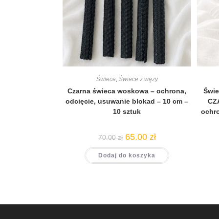
Świece
,
Świece z węzy
Czarna świeca woskowa – ochrona,
Świe
odcięcie, usuwanie blokad – 10 cm –
CZA
10 sztuk
ochro
65.00
zł
70.00
zł
Dodaj do koszyka