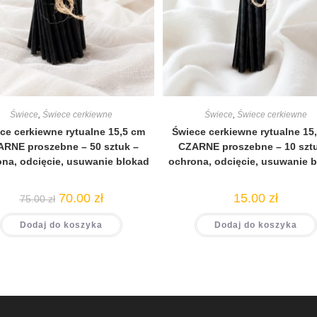
Świece
,
Świece cerkiewne
Świece
,
Świece cerkiewne
ce cerkiewne rytualne 15,5 cm
Świece cerkiewne rytualne 15
RNE proszebne – 50 sztuk –
CZARNE proszebne – 10 szt
na, odcięcie, usuwanie blokad
ochrona, odcięcie, usuwanie 
70.00
zł
15.00
zł
75.00
zł
Dodaj do koszyka
Dodaj do koszyka