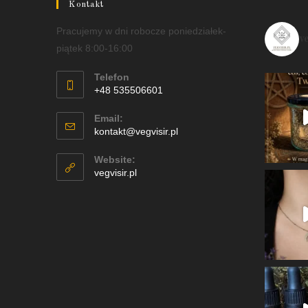
Kontakt
Pracujemy w dni robocze poniedziałek-
v
piątek 8:00-16:00
Telefon
+48 535506601
Email:
kontakt@vegvisir.pl
Website:
vegvisir.pl