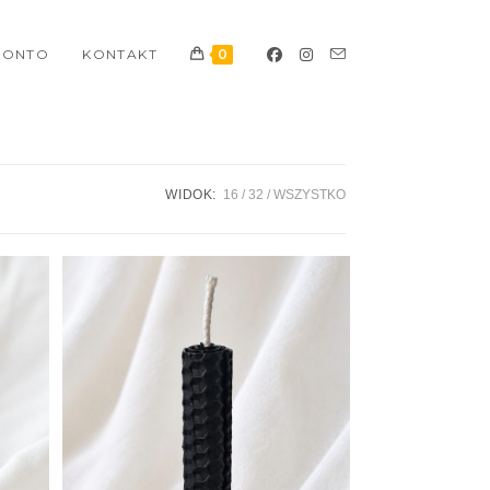
KONTO
KONTAKT
0
WIDOK:
16
32
WSZYSTKO