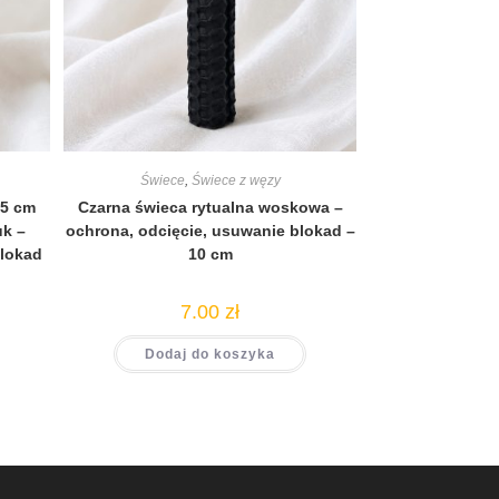
Świece
,
Świece z węzy
,5 cm
Czarna świeca rytualna woskowa –
uk –
ochrona, odcięcie, usuwanie blokad –
blokad
10 cm
7.00
zł
Dodaj do koszyka