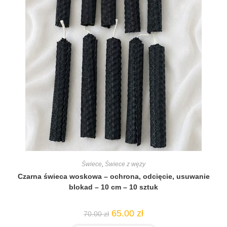
Świece
,
Świece z węzy
Czarna świeca woskowa – ochrona, odcięcie, usuwanie
blokad – 10 cm – 10 sztuk
65.00
zł
70.00
zł