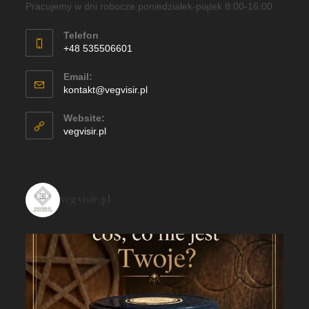
Pracujemy w dni robocze poniedziałek-piątek 8:00-16:00
Telefon
+48 535506601
Email:
kontakt@vegvisir.pl
Website:
vegvisir.pl
vegvisir.pl