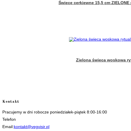
Świece cerkiewne 15,5 cm ZIELONE p
Zielona świeca woskowa ry
Kontakt
Pracujemy w dni robocze poniedziałek-piątek 8:00-16:00
Telefon
+48 535506601
Opens
Email:
kontakt@vegvisir.pl
in