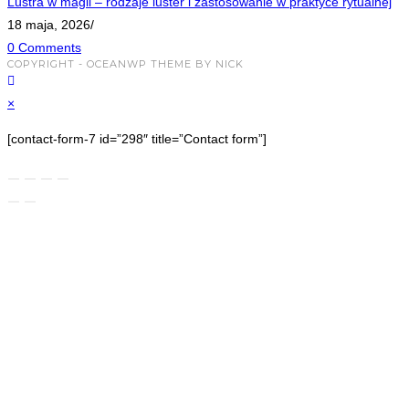
Lustra w magii – rodzaje luster i zastosowanie w praktyce rytualnej
18 maja, 2026
/
0 Comments
COPYRIGHT - OCEANWP THEME BY NICK
×
[contact-form-7 id=”298″ title=”Contact form”]