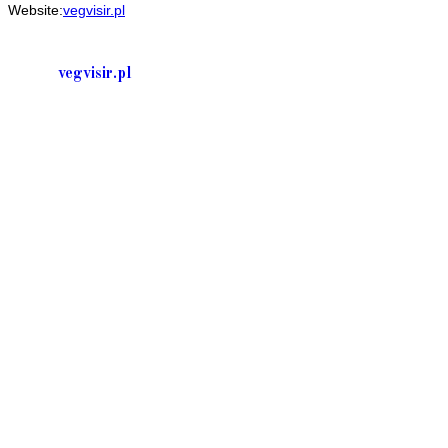
Website:
vegvisir.pl
your
application
vegvisir.pl