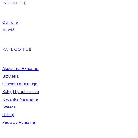
INTENCJE
Ochrona
Miłość
KATEGORIE
Akcesoria Rytualne
Biżuteria
Grawer i dekoracje
Księgi i papiernicze
Kadzidła Naturalne
Świece
Usługi
Zestawy Rytualne