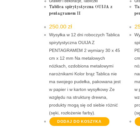
Grawer i dekoracje
,
Tabliczki
Gra
Tablica spirytystyczna OUIJA z
Ta
pentagramem II
pe
250.00
zł
2
Wysyłka w 12 dni roboczych Tablica
Wy
spirytystyczna OUIJA Z
sp
PENTAGRAMEM 2 wymiary 30 x 45
PE
cm x 12 mm Na metalowych
cm
nóżkach, ozdobiona metalowymi
nó
narożnikami Kolor brąz Tablica nie
na
ma swojego pudełka, pakowana jest
ma
w papier i w karton wysyłkowy Ze
w 
względu na strukturę drewna,
wz
produkty mogą się od siebie różnić
pr
(sęki, rozłożenie farby).
(sę
DODAJ DO KOSZYKA