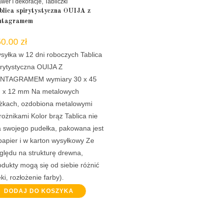
wer i dekoracje
,
Tabliczki
blica spirytystyczna OUIJA z
ntagramem
50.00
zł
syłka w 12 dni roboczych Tablica
irytystyczna OUIJA Z
NTAGRAMEM wymiary 30 x 45
 x 12 mm Na metalowych
żkach, ozdobiona metalowymi
rożnikami Kolor brąz Tablica nie
 swojego pudełka, pakowana jest
papier i w karton wysyłkowy Ze
ględu na strukturę drewna,
odukty mogą się od siebie różnić
ki, rozłożenie farby).
DODAJ DO KOSZYKA