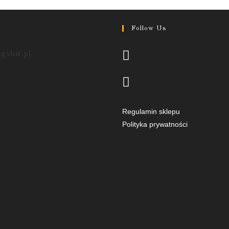
Follow Us
Opens
egvisir.pl
in
a
Opens
new
in
tab
a
Regulamin sklepu
new
Polityka prywatności
tab