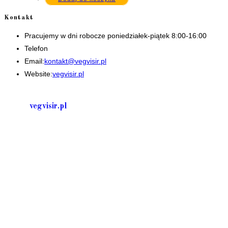
Kontakt
Pracujemy w dni robocze poniedziałek-piątek 8:00-16:00
Telefon
+48 535506601
Opens
Email:
kontakt@vegvisir.pl
in
Website:
vegvisir.pl
your
application
vegvisir.pl