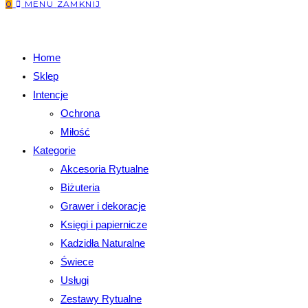
0
MENU
ZAMKNIJ
Home
Sklep
Intencje
Ochrona
Miłość
Kategorie
Akcesoria Rytualne
Biżuteria
Grawer i dekoracje
Księgi i papiernicze
Kadzidła Naturalne
Świece
Usługi
Zestawy Rytualne