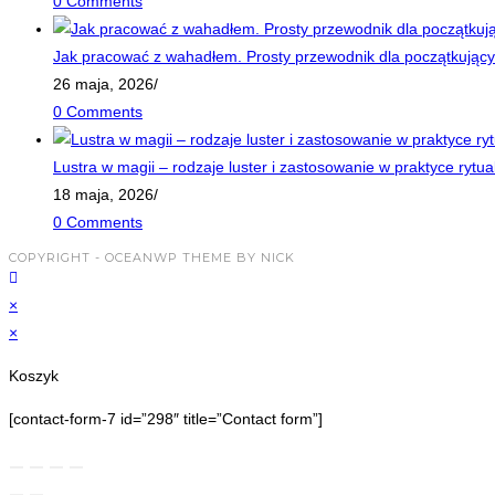
0 Comments
Jak pracować z wahadłem. Prosty przewodnik dla początkujący
26 maja, 2026
/
0 Comments
Lustra w magii – rodzaje luster i zastosowanie w praktyce rytua
18 maja, 2026
/
0 Comments
COPYRIGHT - OCEANWP THEME BY NICK
×
×
Koszyk
[contact-form-7 id=”298″ title=”Contact form”]