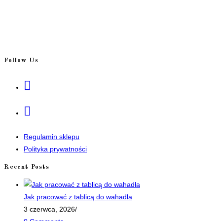
Follow Us
Opens
in
a
Opens
new
in
tab
a
Regulamin sklepu
new
Polityka prywatności
tab
Recent Posts
Jak pracować z tablicą do wahadła
3 czerwca, 2026
/