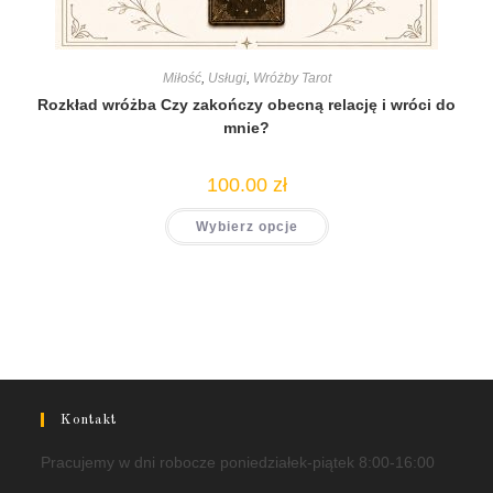
Miłość
,
Usługi
,
Wróżby Tarot
Rozkład wróżba Czy zakończy obecną relację i wróci do
mnie?
100.00
zł
Wybierz opcje
Kontakt
Pracujemy w dni robocze poniedziałek-piątek 8:00-16:00