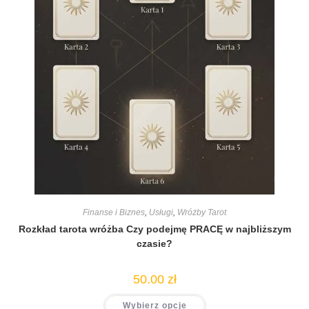
Finanse i Biznes
,
Usługi
,
Wróżby Tarot
Rozkład tarota wróżba Czy podejmę PRACĘ w najbliższym
czasie?
50.00
zł
Wybierz opcje