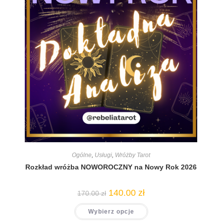
Ogólne
,
Usługi
,
Wróżby Tarot
Rozkład wróżba NOWOROCZNY na Nowy Rok 2026
140.00
zł
170.00
zł
Wybierz opcje