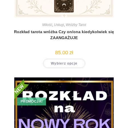
Miłość
,
Usługi
,
Wróżby Tarot
Rozkład tarota wróżba Czy on/ona kiedykolwiek się
ZAANGAŻUJE
85.00
zł
Wybierz opcje
PROMOCJA!