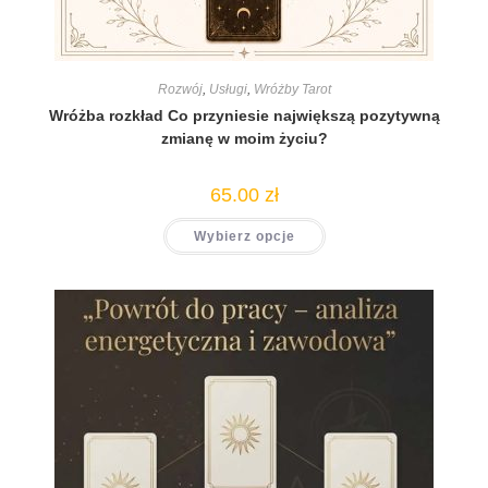
Rozwój
,
Usługi
,
Wróżby Tarot
Wróżba rozkład Co przyniesie największą pozytywną
zmianę w moim życiu?
65.00
zł
Wybierz opcje