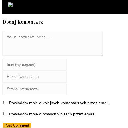
Dodaj komentarz
Comment
Enter
your
Enter
name
your
or
Enter
email
username
your
address
to
website
to
Powiadom mnie o kolejnych komentarzach przez email.
comment
URL
comment
Powiadom mnie o nowych wpisach przez email.
(optional)