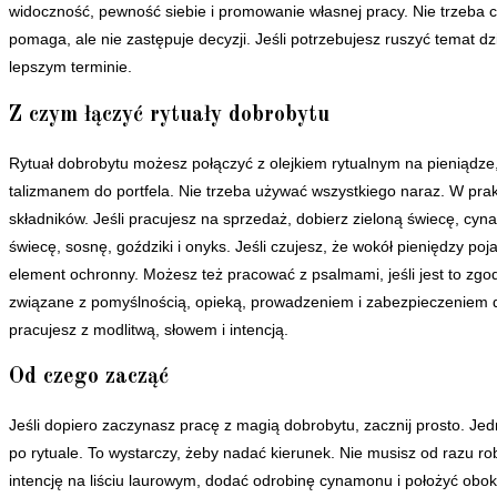
widoczność, pewność siebie i promowanie własnej pracy. Nie trzeba c
pomaga, ale nie zastępuje decyzji. Jeśli potrzebujesz ruszyć temat d
lepszym terminie.
Z czym łączyć rytuały dobrobytu
Rytuał dobrobytu możesz połączyć z olejkiem rytualnym na pieniądze
talizmanem do portfela. Nie trzeba używać wszystkiego naraz. W prak
składników. Jeśli pracujesz na sprzedaż, dobierz zieloną świecę, cyn
świecę, sosnę, goździki i onyks. Jeśli czujesz, że wokół pieniędzy po
element ochronny. Możesz też pracować z psalmami, jeśli jest to zgo
związane z pomyślnością, opieką, prowadzeniem i zabezpieczeniem d
pracujesz z modlitwą, słowem i intencją.
Od czego zacząć
Jeśli dopiero zaczynasz pracę z magią dobrobytu, zacznij prosto. Jedn
po rytuale. To wystarczy, żeby nadać kierunek. Nie musisz od razu ro
intencję na liściu laurowym, dodać odrobinę cynamonu i położyć obok 