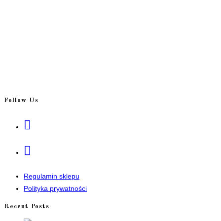
Follow Us
Opens
in
a
Opens
new
in
tab
a
Regulamin sklepu
new
Polityka prywatności
tab
Recent Posts