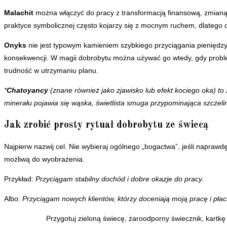
Malachit
można włączyć do pracy z transformacją finansową, zmianą
praktyce symbolicznej często kojarzy się z mocnym ruchem, dlatego 
Onyks
nie jest typowym kamieniem szybkiego przyciągania pieniędzy. L
konsekwencji. W magii dobrobytu można używać go wtedy, gdy problem
trudność w utrzymaniu planu.
*
Chatoyancy
(znane również jako zjawisko lub efekt kociego oka) to
minerału pojawia się wąska, świetlista smuga przypominająca szczeli
Jak zrobić prosty rytuał dobrobytu ze świecą
Najpierw nazwij cel. Nie wybieraj ogólnego „bogactwa”, jeśli naprawdę
możliwą do wyobrażenia.
Przykład:
Przyciągam stabilny dochód i dobre okazje do pracy.
Albo:
Przyciągam nowych klientów, którzy doceniają moją pracę i płac
Przygotuj zieloną świecę, żaroodporny świecznik, kartkę 