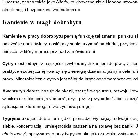
Lucerna
, znana także jako Alfalfa, to klasyczne zioło Hoodoo używa
stabilizację i bezpieczeństwo materialne.
Kamienie w magii dobrobytu
Kamienie w pracy dobrobytu pełnią funkcję talizmanu, punktu 
położyć je obok świecy, nosić przy sobie, trzymać na biurku, przy ka
miejscu, w którym pracujesz nad zamówieniami.
Cytryn
jest jednym z najczęściej wybieranych kamieni do pracy z pien
praktyce ezoterycznej kojarzy się z energią działania, jasnym celem
pracy. Mineralogicznie cytryn jest żółtą do brązowopomarańczowej o
Awenturyn
dobrze pasuje do okazji, szczęśliwego trafu, rozwoju i o
włoskim określeniem „a ventura”, czyli „przez przypadek” albo „szczę
sytuacjami, które mogą otworzyć nową drogę.
Tygrysie oko
jest dobre tam, gdzie pieniądze wymagają odwagi, decy
siebie, koncentracją i umiejętnością patrzenia na sprawę bez paniki. 
chatoyancy
*, opisywanego przy tygrysim oku jako zjawisko związane 