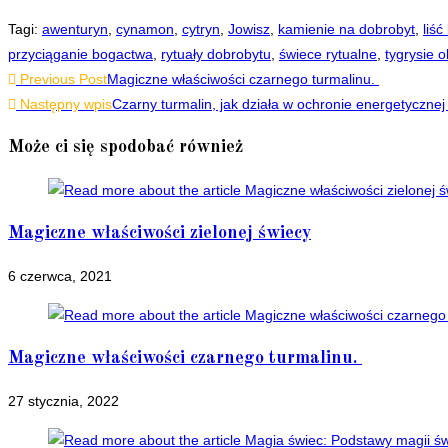
Tagi
:
awenturyn
,
cynamon
,
cytryn
,
Jowisz
,
kamienie na dobrobyt
,
liść
przyciąganie bogactwa
,
rytuały dobrobytu
,
świece rytualne
,
tygrysie 
Read
Previous Post
Magiczne właściwości czarnego turmalinu.
Następny wpis
Czarny turmalin, jak działa w ochronie energetycznej
more
articles
Może ci się spodobać również
Magiczne właściwości zielonej świecy
6 czerwca, 2021
Magiczne właściwości czarnego turmalinu.
27 stycznia, 2022