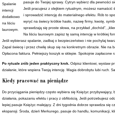
pasuje do Twojej sprawy. Cytryn wybierz dla pewności sie
Spalanie
Jeśli pracujesz z olejkiem rytualnym, możesz namaścić 
intencji
i sprowadzić intencję do materialnego efektu. Rób to s
dodatkowo
wyryć na świecy krótkie hasło, nazwę firmy, kwotę, symb
na liściu
sprawdzają się proste słowa, na przykład „dochód”, „klien
laurowym.
Na liściu laurowym zapisz tę samą intencję w krótkiej f
Jeśli wybierasz spalanie, zadbaj o bezpieczeństwo i nie pochylaj tw
Zapal świecę i przez chwilę skup się na konkretnym obrazie. Nie na b
Opłacona faktura. Pełniejszy koszyk w sklepie. Spokojnie zapłacone ra
Po rytuale zrób jeden praktyczny krok.
Odpisz klientowi, wystaw pr
działanie, które wspiera Twoją intencję. Magia dobrobytu lubi ruch. S
Kiedy pracować na pieniądze
Do przyciągania pieniędzy często wybiera się Księżyc przybywający,
działania, pokazaniu efektu i pracy z obfitością. Jeśli potrzebujesz o
lepiej pasuje Księżyc malejący. Z dni tygodnia dobrze sprawdza się cz
ekspansji. Środa, dzień Merkurego, pasuje do handlu, komunikacji, kl