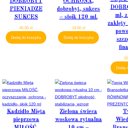
DOBROBYT
OCHRONA,
DOBR
PIENIĄDZE
dobrobyt, sukces
ml, z
SUKCES
– słoik 120 ml.
zaklęty 
45.00
zł
19.00
zł
powo
Dodaj do koszyka
Dodaj do koszyka
szcz
fin
5
Dodaj 
Kadzidło Mięta
Zielona świeca
T
pieprzowa
woskowa rytualna
Wie
MIŁOŚĆ,
10 cm –
Brans