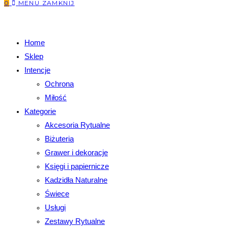
0
MENU
ZAMKNIJ
Home
Sklep
Intencje
Ochrona
Miłość
Kategorie
Akcesoria Rytualne
Biżuteria
Grawer i dekoracje
Księgi i papiernicze
Kadzidła Naturalne
Świece
Usługi
Zestawy Rytualne