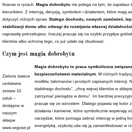
finanse w ryzach.
Magia dobrobytu
nie polega na tym, że zapalasz ś
kierunkiem. Z intencją, decyzją, symbolem i działaniem, które mają 
dotyczyć różnych spraw.
Stałego dochodu, nowych zamówień, leps
stabilizacji domu albo odwagi do rozwijania własnej działalności
naprawdę potrzebujesz. Inaczej pracuje się na szybki przypływ gotówki
klientów albo ochronę tego, co już udało się zbudować.
Czym jest magia dobrobytu
Magia dobrobytu to praca symboliczna związana
bezpieczeństwem materialnym
. W różnych tradycj
Zielone świece
modlitw, talizmanów i prostych zapisanych intencji. 
cerkiewne
stabilnego dochodu”, „chcę więcej klientów w sklepi
zestaw 10
zatrzymać pieniądze w domu”. Im bardziej precyzyjni
sztuk –
pracuje się ze wzrostem. Dlatego pojawia się kolor z
dostępne w
działania i kamienie, które symbolicznie wspierają od
naszym
narzędzie, które pomaga zebrać intencję w jedną f
sklepie
energetykę, szybciej uda się ją zamanifestować w rz
www.vegvisir.pl