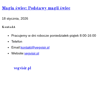
Magia świec: Podstawy magii świec
18 stycznia, 2026
Kontakt
Pracujemy w dni robocze poniedziałek-piątek 8:00-16:00
Telefon
+48 535506601
Opens
Email:
kontakt@vegvisir.pl
in
Website:
vegvisir.pl
your
application
vegvisir.pl