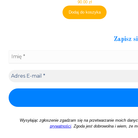
90.00
zł
Dodaj do koszyka
Zapisz s
Wysyłając zgłoszenie zgadzam się na przetwarzanie moich dany
prywatności
. Zgoda jest dobrowolna i wiem, że m