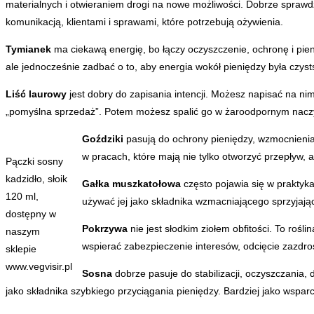
materialnych i otwieraniem drogi na nowe możliwości. Dobrze sprawd
komunikacją, klientami i sprawami, które potrzebują ożywienia.
Tymianek
ma ciekawą energię, bo łączy oczyszczenie, ochronę i pi
ale jednocześnie zadbać o to, aby energia wokół pieniędzy była czysts
Liść laurowy
jest dobry do zapisania intencji. Możesz napisać na nim 
„pomyślna sprzedaż”. Potem możesz spalić go w żaroodpornym naczyn
Goździki
pasują do ochrony pieniędzy, wzmocnienia i
w pracach, które mają nie tylko otworzyć przepływ, 
Pączki sosny
kadzidło, słoik
Gałka muszkatołowa
często pojawia się w praktyk
120 ml,
używać jej jako składnika wzmacniającego sprzyjają
dostępny w
Pokrzywa
nie jest słodkim ziołem obfitości. To roś
naszym
wspierać zabezpieczenie interesów, odcięcie zazdroś
sklepie
www.vegvisir.pl
Sosna
dobrze pasuje do stabilizacji, oczyszczania,
jako składnika szybkiego przyciągania pieniędzy. Bardziej jako wsparc