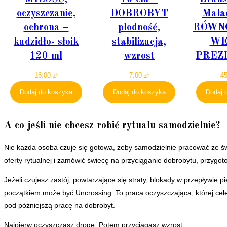
oczyszczanie,
DOBROBYT
Malac
ochrona –
płodność,
RÓWN
kadzidło- słoik
stabilizacja,
WE
120 ml
wzrost
PREZ
16.00
zł
7.00
zł
4
Dodaj do koszyka
Dodaj do koszyka
Dodaj 
A co jeśli nie chcesz robić rytuału samodzielnie?
Nie każda osoba czuje się gotowa, żeby samodzielnie pracować ze świe
oferty rytualnej i zamówić świecę na przyciąganie dobrobytu, przygo
Jeżeli czujesz zastój, powtarzające się straty, blokady w przepływie 
początkiem może być Uncrossing. To praca oczyszczająca, której celem
pod późniejszą pracę na dobrobyt.
Najpierw oczyszczasz drogę. Potem przyciągasz wzrost.