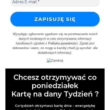
Wysyłając zgłoszenie zgadzam się na przetwarzanie moich
danych osobowych w celu otrzymywania informacji
handlowych zgodnie z
Polityka prywatności
. Zgoda jest
dobrowolna i wiem, że mogę w każdej chwili ją wycofać.
dla
dodatkowych informacji.
Chcesz otrzymywać co
poniedziałek
Kartę na dany Tydzień ?
Co tydzień otrzymasz kartę dnia - energetykę