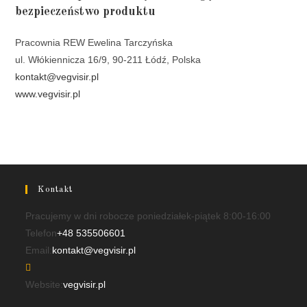
bezpieczeństwo produktu
Pracownia REW Ewelina Tarczyńska
ul. Włókiennicza 16/9, 90-211 Łódź, Polska
kontakt@vegvisir.pl
www.vegvisir.pl
Kontakt
Pracujemy w dni robocze poniedziałek-piątek 8:00-16:00
Telefon
+48 535506601
Opens
Email:
kontakt@vegvisir.pl
in
your
Website:
vegvisir.pl
application