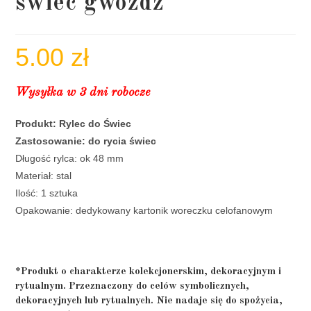
świec gwóźdź
5.00
zł
Wysyłka w 3 dni robocze
Produkt: Rylec do Świec
Zastosowanie: do rycia świec
Długość rylca: ok 48 mm
Materiał: stal
Ilość: 1 sztuka
Opakowanie: dedykowany kartonik woreczku celofanowym
*Produkt o charakterze kolekcjonerskim, dekoracyjnym i
rytualnym. Przeznaczony do celów symbolicznych,
dekoracyjnych lub rytualnych. Nie nadaje się do spożycia,