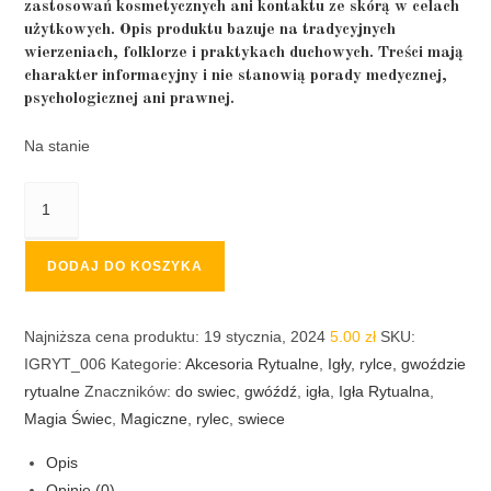
zastosowań kosmetycznych ani kontaktu ze skórą w celach
użytkowych. Opis produktu bazuje na tradycyjnych
wierzeniach, folklorze i praktykach duchowych. Treści mają
charakter informacyjny i nie stanowią porady medycznej,
psychologicznej ani prawnej.
Na stanie
ilość
Igła
rytualna
DODAJ DO KOSZYKA
Rylec
do
świec
Najniższa cena produktu:
19 stycznia, 2024
5.00
zł
SKU:
gwóźdź
IGRYT_006
Kategorie:
Akcesoria Rytualne
,
Igły, rylce, gwoździe
rytualne
Znaczników:
do swiec
,
gwóźdź
,
igła
,
Igła Rytualna
,
Magia Świec
,
Magiczne
,
rylec
,
swiece
Opis
Opinie (0)