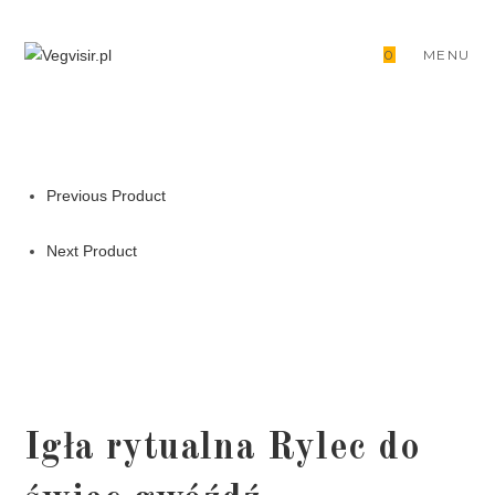
Skip
to
0
MENU
content
Previous Product
Next Product
Igła rytualna Rylec do