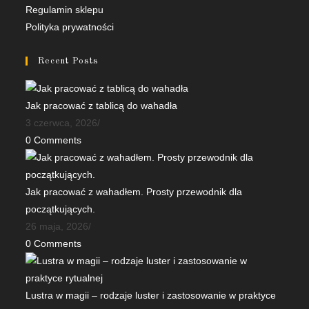
Opens
Opens
Regulamin sklepu
in
in
Polityka prywatności
a
a
new
new
Recent Posts
tab
tab
Jak pracować z tablicą do wahadła
3 czerwca, 2026
/
0 Comments
Jak pracować z wahadłem. Prosty przewodnik dla
początkujących.
26 maja, 2026
/
0 Comments
Lustra w magii – rodzaje luster i zastosowanie w praktyce