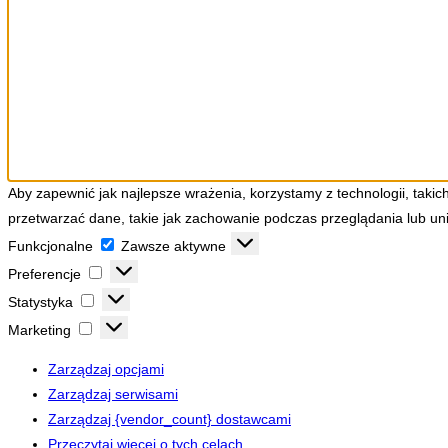
Aby zapewnić jak najlepsze wrażenia, korzystamy z technologii, takic
przetwarzać dane, takie jak zachowanie podczas przeglądania lub unik
Funkcjonalne
Funkcjonalne
Zawsze aktywne
Preferencje
Preferencje
Statystyka
Statystyka
Marketing
Marketing
Zarządzaj opcjami
Zarządzaj serwisami
Zarządzaj {vendor_count} dostawcami
Przeczytaj więcej o tych celach