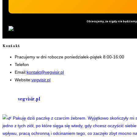
Obiecujemy, że nigdy nie będziem
Kontakt
Pracujemy w dni robocze poniedziałek-piątek 8:00-16:00
Telefon
+48 535506601
Opens
Email:
kontakt@vegvisir.pl
in
Website:
vegvisir.pl
your
application
vegvisir.pl