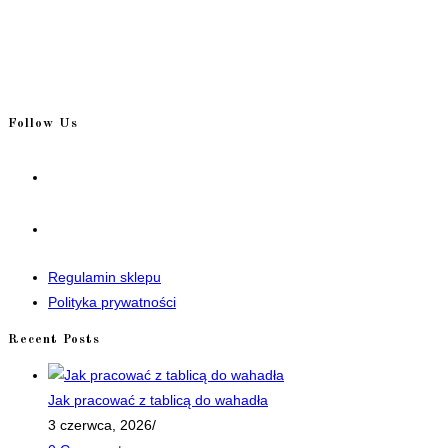
Follow Us
Opens
in
a
Opens
new
in
tab
a
Regulamin sklepu
new
Polityka prywatności
tab
Recent Posts
Jak pracować z tablicą do wahadła
3 czerwca, 2026
/