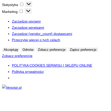
Statystyka
Statystyka
Marketing
Marketing
Zarządzaj opcjami
Zarządzaj serwisami
Zarządzaj {vendor_count} dostawcami
Przeczytaj więcej o tych celach
Akceptuję
Odmów
Zobacz preferencje
Zapisz preferencje
Zobacz preferencje
POLITYKA COOKIES SERWISU I SKLEPU ONLINE
Polityka prywatności
Skip
to
content