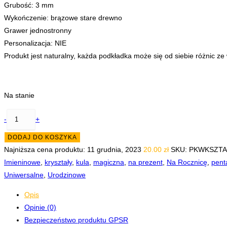
Grubość: 3 mm
Wykończenie: brązowe stare drewno
Grawer jednostronny
Personalizacja: NIE
Produkt jest naturalny, każda podkładka może się od siebie różnic ze
Na stanie
ilość
-
+
Podkładka
DODAJ DO KOSZYKA
Magiczna
Najniższa cena produktu:
11 grudnia, 2023
20.00
zł
SKU:
PKWKSZTA
Kula
Imieninowe
,
kryształy
,
kula
,
magiczna
,
na prezent
,
Na Rocznicę
,
pent
księżyc
Uniwersalne
,
Urodzinowe
1
sztuka
Opis
Opinie (0)
Bezpieczeństwo produktu GPSR