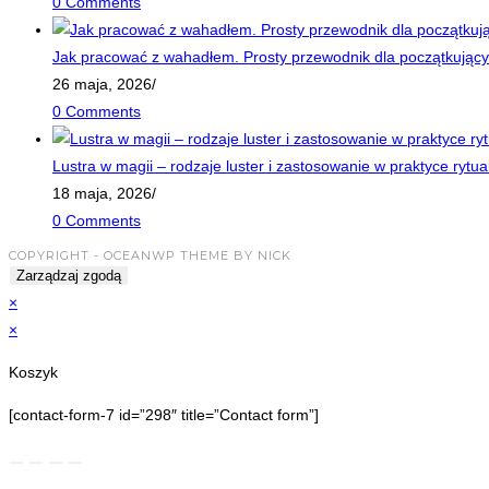
0 Comments
Jak pracować z wahadłem. Prosty przewodnik dla początkujący
26 maja, 2026
/
0 Comments
Lustra w magii – rodzaje luster i zastosowanie w praktyce rytua
18 maja, 2026
/
0 Comments
COPYRIGHT - OCEANWP THEME BY NICK
Zarządzaj zgodą
×
×
Koszyk
[contact-form-7 id=”298″ title=”Contact form”]