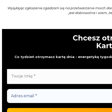
Wysyłając zgłoszenie zgadzam się na przetwarzanie moich da
jest dobrowolna i wiem, ż
Chcesz ot
Kar
Co tydzień otrzymasz kartę dnia - energetykę tygodn