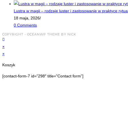
Lustra w magii – rodzaje luster i zastosowanie w praktyce rytua
18 maja, 2026
/
0 Comments
COPYRIGHT - OCEANWP THEME BY NICK
×
×
Koszyk
[contact-form-7 id=”298″ title=”Contact form”]