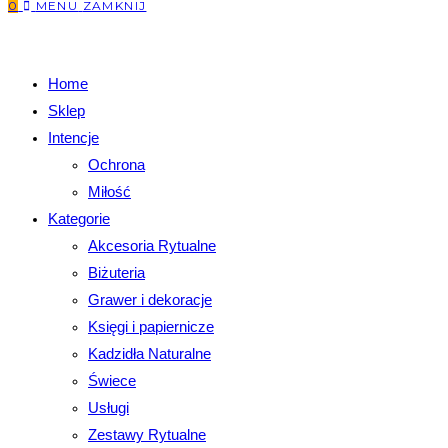
0
MENU
ZAMKNIJ
Home
Sklep
Intencje
Ochrona
Miłość
Kategorie
Akcesoria Rytualne
Biżuteria
Grawer i dekoracje
Księgi i papiernicze
Kadzidła Naturalne
Świece
Usługi
Zestawy Rytualne