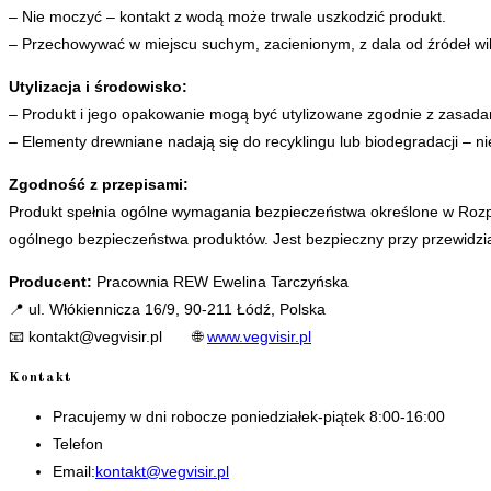
– Nie moczyć – kontakt z wodą może trwale uszkodzić produkt.
– Przechowywać w miejscu suchym, zacienionym, z dala od źródeł wil
Utylizacja i środowisko:
– Produkt i jego opakowanie mogą być utylizowane zgodnie z zasadam
– Elementy drewniane nadają się do recyklingu lub biodegradacji – n
Zgodność z przepisami:
Produkt spełnia ogólne wymagania bezpieczeństwa określone w Rozp
ogólnego bezpieczeństwa produktów. Jest bezpieczny przy przewidzi
Producent:
Pracownia REW Ewelina Tarczyńska
📍 ul. Włókiennicza 16/9, 90-211 Łódź, Polska
📧
kontakt@vegvisir.pl
🌐
www.vegvisir.pl
Kontakt
Pracujemy w dni robocze poniedziałek-piątek 8:00-16:00
Telefon
+48 535506601
Opens
Email:
kontakt@vegvisir.pl
in