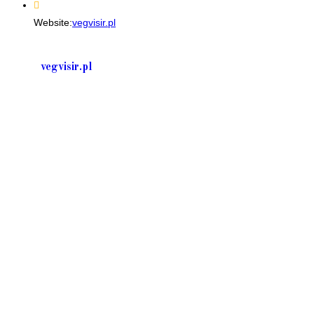
your
Website:
vegvisir.pl
application
vegvisir.pl