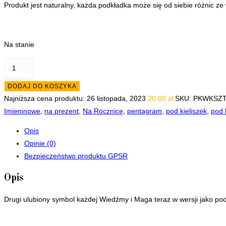
Produkt jest naturalny, każda podkładka może się od siebie różnic ze
Na stanie
ilość
Podkładka
DODAJ DO KOSZYKA
Triquetra
Najniższa cena produktu:
26 listopada, 2023
20.00
zł
SKU:
PKWKSZT
wycięta
Imieninowe
,
na prezent
,
Na Rocznicę
,
pentagram
,
pod kieliszek
,
pod 
1
sztuka
Opis
Opinie (0)
Bezpieczeństwo produktu GPSR
Opis
Drugi ulubiony symbol każdej Wiedźmy i Maga teraz w wersji jako podk