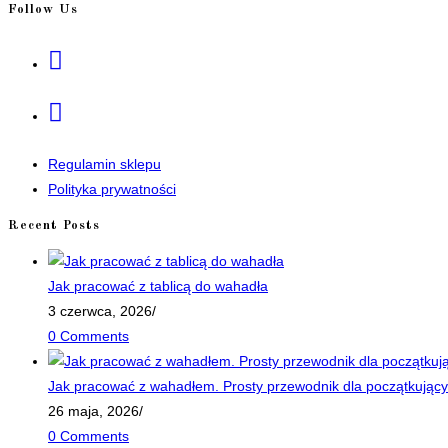
Follow Us
Opens
in
a
Opens
new
in
tab
a
Regulamin sklepu
new
Polityka prywatności
tab
Recent Posts
Jak pracować z tablicą do wahadła
3 czerwca, 2026
/
0 Comments
Jak pracować z wahadłem. Prosty przewodnik dla początkujący
26 maja, 2026
/
0 Comments