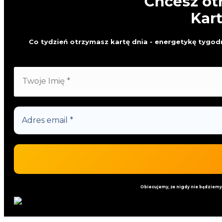
Chcesz ot
Kar
Co tydzień otrzymasz kartę dnia - energetykę tygodn
Obiecujemy, że nigdy nie będziem