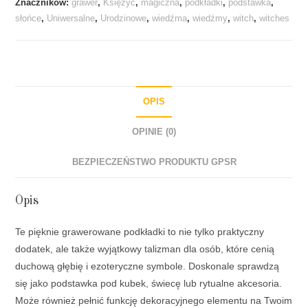
Znaczników:
grawer
,
Księżyc
,
magiczna
,
podkładki
,
podstawka
,
słońce
,
Uniwersalne
,
Urodzinowe
,
wiedźma
,
wiedźmy
,
witch
,
witches
OPIS
OPINIE (0)
BEZPIECZEŃSTWO PRODUKTU GPSR
Opis
Te pięknie grawerowane podkładki to nie tylko praktyczny
dodatek, ale także wyjątkowy talizman dla osób, które cenią
duchową głębię i ezoteryczne symbole. Doskonale sprawdzą
się jako podstawka pod kubek, świecę lub rytualne akcesoria.
Może również pełnić funkcję dekoracyjnego elementu na Twoim