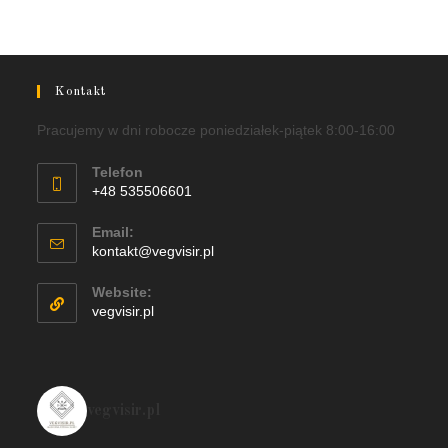
Kontakt
Pracujemy w dni robocze poniedziałek-piątek 8:00-16:00
Telefon
+48 535506601
Email:
kontakt@vegvisir.pl
Website:
vegvisir.pl
vegvisir.pl