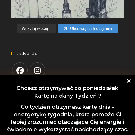
Wczytaj więcej...
Obserwuj na Instagramie
Follow Us
Chcesz otrzymywać co poniedziałek
Regulamin sklepu
Kartę na dany Tydzień ?
Polityka prywatności
Co tydzień otrzymasz kartę dnia -
Recent Posts
energetykę tygodnia, która pomoże Ci
Zapisz się na newsletter
lepiej zrozumieć otaczające Cię energie i
Zarządzaj zgodą
Jak pracować z tablicą do wahadła
świadomie wykorzystać nadchodzący czas.
3 CZERWCA, 2026
/
0 COMMENTS