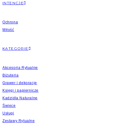
INTENCJE
Ochrona
Miłość
KATEGORIE
Akcesoria Rytualne
Biżuteria
Grawer i dekoracje
Księgi i papiernicze
Kadzidła Naturalne
Świece
Usługi
Zestawy Rytualne