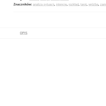
Znaczników:
analiza sytuacji
,
intencje
,
rozkład
,
tarot
,
wróżba
,
zam
OPIS