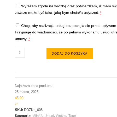
Wyrażam zgodę na wróżbę oraz potwierdzam, iż mam świ
zawsze może być taka, jaką bym chciał/a usłyszeć.
*
Chcę, aby realizacja usługi rozpoczęła się przed upływem
Przyjmuję do wiadomości, że po pełnym wykonaniu usługi utr
umowy.
*
ilość
DODAJ DO KOSZYKA
Rozkład
jakie
są
jego/jej
PRAWDZIWE
Najniższa cena produktu:
ZAMIARY
28 marca, 2026
45.00
zł
SKU:
ROZKŁ_008
Kategorie:
Miłość
,
Usługi
,
Wróżby Tarot