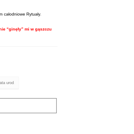
m całodniowe Rytuały.
ie “ginęły” mi w gąszczu