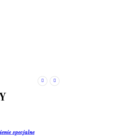
j
Y
enie specjalne