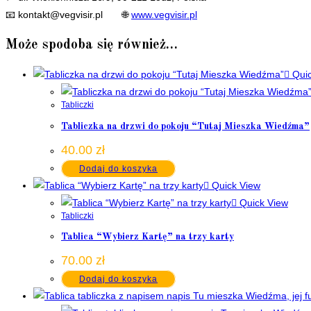
📧
kontakt@vegvisir.pl
🌐
www.vegvisir.pl
Może spodoba się również…
Quic
Tabliczki
Tabliczka na drzwi do pokoju “Tutaj Mieszka Wiedźma”
40.00
zł
Dodaj do koszyka
Quick View
Quick View
Tabliczki
Tablica “Wybierz Kartę” na trzy karty
70.00
zł
Dodaj do koszyka