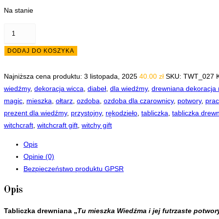
Na stanie
ilość
Tablica
DODAJ DO KOSZYKA
tabliczka
z
Najniższa cena produktu:
3 listopada, 2025
40.00
zł
SKU:
TWT_027
napisem
wiedźmy
,
dekoracja wicca
,
diabeł
,
dla wiedźmy
,
drewniana dekoracja
napis
magic
,
mieszka
,
ołtarz
,
ozdoba
,
ozdoba dla czarownicy
,
potwory
,
pra
Tu
prezent dla wiedźmy
,
przystojny
,
rękodzieło
,
tabliczka
,
tabliczka drew
mieszka
witchcraft
,
witchcraft gift
,
witchy gift
Wiedźma
i
Opis
jej
Opinie (0)
futrzaste
Bezpieczeństwo produktu GPSR
potwory.
Opis
Tabliczka drewniana „
Tu mieszka Wiedźma i jej futrzaste potwor