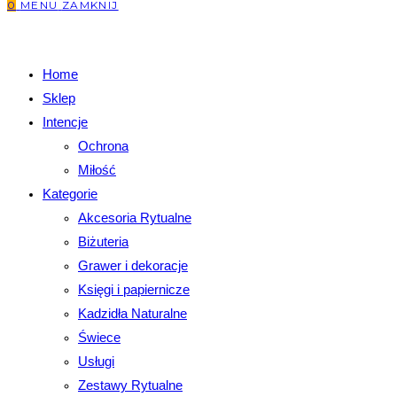
0
MENU
ZAMKNIJ
Home
Sklep
Intencje
Ochrona
Miłość
Kategorie
Akcesoria Rytualne
Biżuteria
Grawer i dekoracje
Księgi i papiernicze
Kadzidła Naturalne
Świece
Usługi
Zestawy Rytualne