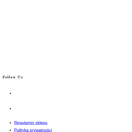
Follow Us
Opens
in
a
Opens
new
in
tab
a
Regulamin sklepu
new
Polityka prywatności