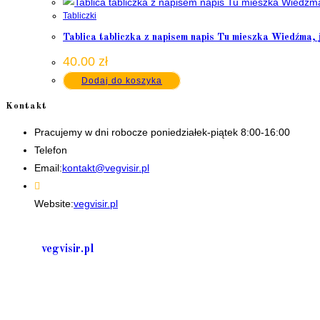
Tabliczki
Tablica tabliczka z napisem napis Tu mieszka Wiedźma, je
40.00
zł
Dodaj do koszyka
Kontakt
Pracujemy w dni robocze poniedziałek-piątek 8:00-16:00
Telefon
+48 535506601
Opens
Email:
kontakt@vegvisir.pl
in
your
Website:
vegvisir.pl
application
vegvisir.pl