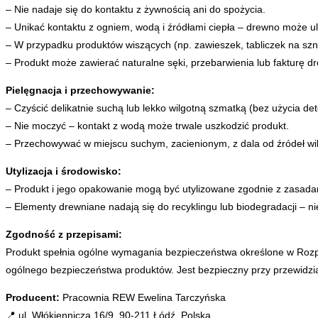
– Nie nadaje się do kontaktu z żywnością ani do spożycia.
– Unikać kontaktu z ogniem, wodą i źródłami ciepła – drewno może ul
– W przypadku produktów wiszących (np. zawieszek, tabliczek na sznu
– Produkt może zawierać naturalne sęki, przebarwienia lub fakturę d
Pielęgnacja i przechowywanie:
– Czyścić delikatnie suchą lub lekko wilgotną szmatką (bez użycia de
– Nie moczyć – kontakt z wodą może trwale uszkodzić produkt.
– Przechowywać w miejscu suchym, zacienionym, z dala od źródeł wil
Utylizacja i środowisko:
– Produkt i jego opakowanie mogą być utylizowane zgodnie z zasadam
– Elementy drewniane nadają się do recyklingu lub biodegradacji – n
Zgodność z przepisami:
Produkt spełnia ogólne wymagania bezpieczeństwa określone w Rozp
ogólnego bezpieczeństwa produktów. Jest bezpieczny przy przewidzi
Producent:
Pracownia REW Ewelina Tarczyńska
📍 ul. Włókiennicza 16/9, 90-211 Łódź, Polska