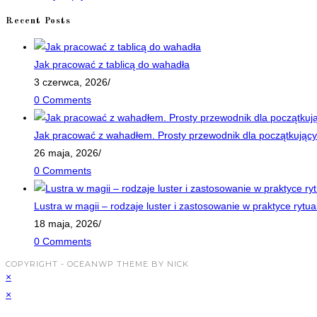
tab
Recent Posts
Jak pracować z tablicą do wahadła
3 czerwca, 2026
/
0 Comments
Jak pracować z wahadłem. Prosty przewodnik dla początkujący
26 maja, 2026
/
0 Comments
Lustra w magii – rodzaje luster i zastosowanie w praktyce rytua
18 maja, 2026
/
0 Comments
COPYRIGHT - OCEANWP THEME BY NICK
×
×