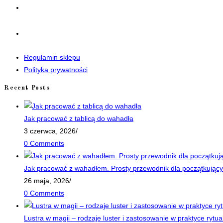
in
a
Opens
new
in
tab
a
Regulamin sklepu
new
Polityka prywatności
tab
Recent Posts
Jak pracować z tablicą do wahadła
3 czerwca, 2026
/
0 Comments
Jak pracować z wahadłem. Prosty przewodnik dla początkujący
26 maja, 2026
/
0 Comments
Lustra w magii – rodzaje luster i zastosowanie w praktyce rytua