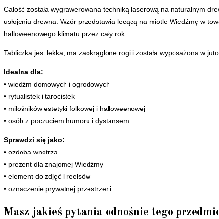
Całość została wygrawerowana techniką laserową na naturalnym drewni
usłojeniu drewna. Wzór przedstawia lecącą na miotle Wiedźmę w towar
halloweenowego klimatu przez cały rok.
Tabliczka jest lekka, ma zaokrąglone rogi i została wyposażona w jut
Idealna dla:
• wiedźm domowych i ogrodowych
• rytualistek i tarocistek
• miłośników estetyki folkowej i halloweenowej
• osób z poczuciem humoru i dystansem
Sprawdzi się jako:
• ozdoba wnętrza
• prezent dla znajomej Wiedźmy
• element do zdjęć i reelsów
• oznaczenie prywatnej przestrzeni
Masz jakieś pytania odnośnie tego przedmi