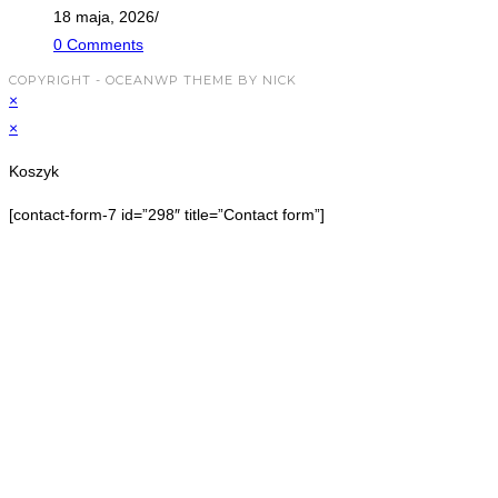
18 maja, 2026
/
0 Comments
COPYRIGHT - OCEANWP THEME BY NICK
×
×
Koszyk
[contact-form-7 id=”298″ title=”Contact form”]