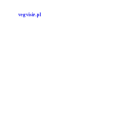
application
vegvisir.pl