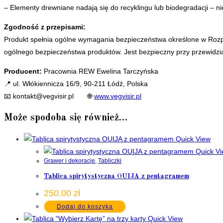
– Elementy drewniane nadają się do recyklingu lub biodegradacji – n
Zgodność z przepisami:
Produkt spełnia ogólne wymagania bezpieczeństwa określone w Rozp
ogólnego bezpieczeństwa produktów. Jest bezpieczny przy przewidzi
Producent:
Pracownia REW Ewelina Tarczyńska
📍 ul. Włókiennicza 16/9, 90-211 Łódź, Polska
📧
kontakt@vegvisir.pl
🌐
www.vegvisir.pl
Może spodoba się również…
Quick View
Quick V
Grawer i dekoracje
,
Tabliczki
Tablica spirytystyczna OUIJA z pentagramem
250.00
zł
Dodaj do koszyka
Quick View