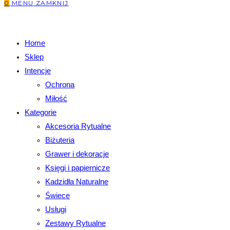
0
MENU
ZAMKNIJ
Home
Sklep
Intencje
Ochrona
Miłość
Kategorie
Akcesoria Rytualne
Biżuteria
Grawer i dekoracje
Księgi i papiernicze
Kadzidła Naturalne
Świece
Usługi
Zestawy Rytualne