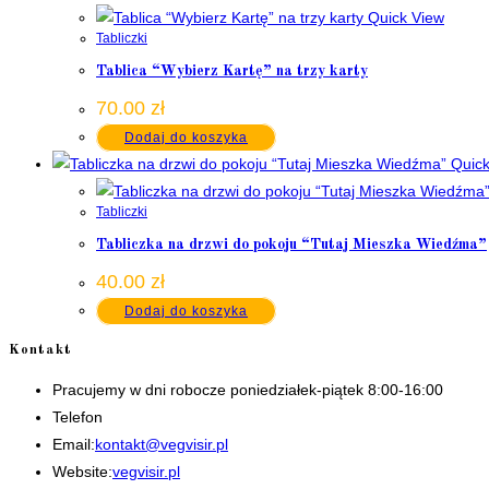
Quick View
Tabliczki
Tablica “Wybierz Kartę” na trzy karty
70.00
zł
Dodaj do koszyka
Quick
Tabliczki
Tabliczka na drzwi do pokoju “Tutaj Mieszka Wiedźma”
40.00
zł
Dodaj do koszyka
Kontakt
Pracujemy w dni robocze poniedziałek-piątek 8:00-16:00
Telefon
+48 535506601
Opens
Email:
kontakt@vegvisir.pl
in
Website:
vegvisir.pl
your