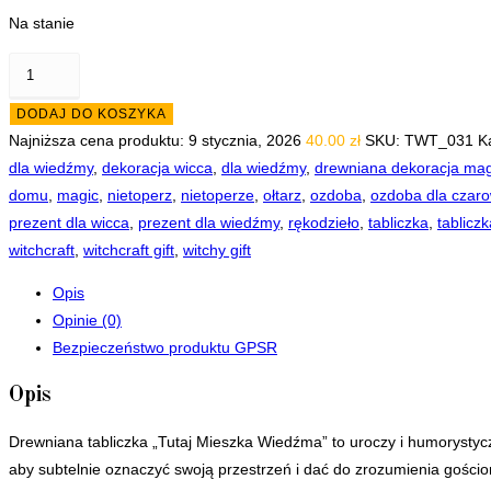
Na stanie
ilość
Tablica
DODAJ DO KOSZYKA
tabliczka
Najniższa cena produktu:
9 stycznia, 2026
40.00
zł
SKU:
TWT_031
K
z
dla wiedźmy
,
dekoracja wicca
,
dla wiedźmy
,
drewniana dekoracja ma
napisem
domu
,
magic
,
nietoperz
,
nietoperze
,
ołtarz
,
ozdoba
,
ozdoba dla czaro
napis
prezent dla wicca
,
prezent dla wiedźmy
,
rękodzieło
,
tabliczka
,
tablicz
"Tutaj
witchcraft
,
witchcraft gift
,
witchy gift
mieszka
Wiedźma"
Opis
2
Opinie (0)
z
Bezpieczeństwo produktu GPSR
nietoperzami
Opis
Drewniana tabliczka „Tutaj Mieszka Wiedźma” to uroczy i humorystyc
aby subtelnie oznaczyć swoją przestrzeń i dać do zrozumienia gościom