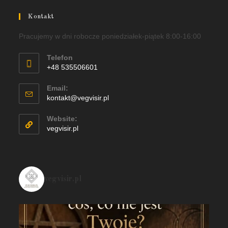
Kontakt
Pracujemy w dni robocze poniedziałek-piątek 8:00-16:00
Telefon
+48 535506601
Email:
kontakt@vegvisir.pl
Website:
vegvisir.pl
vegvisir.pl