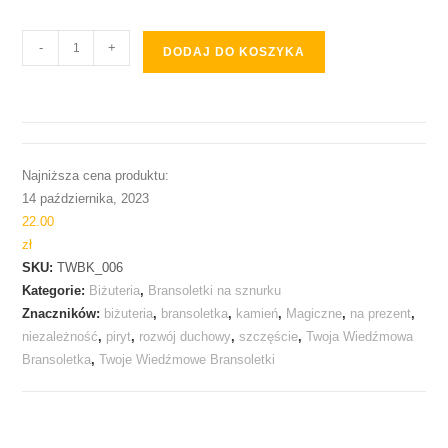
-
+
DODAJ DO KOSZYKA
Najniższa cena produktu:
14 października, 2023
22.00
zł
SKU:
TWBK_006
Kategorie:
Biżuteria
,
Bransoletki na sznurku
Znaczników:
biżuteria
,
bransoletka
,
kamień
,
Magiczne
,
na prezent
,
niezależność
,
piryt
,
rozwój duchowy
,
szczęście
,
Twoja Wiedźmowa
Bransoletka
,
Twoje Wiedźmowe Bransoletki