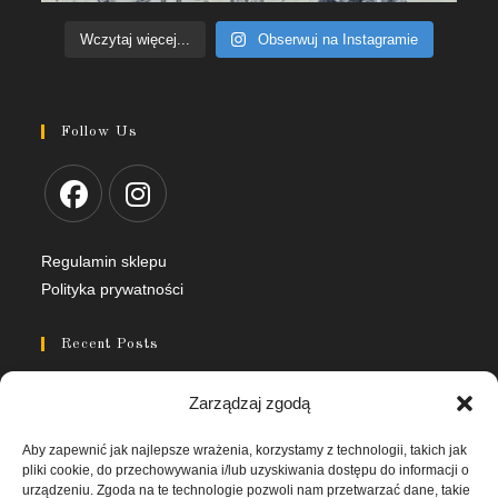
Wczytaj więcej...
Obserwuj na Instagramie
Follow Us
Regulamin sklepu
Polityka prywatności
Recent Posts
Zarządzaj zgodą
Jak pracować z tablicą do wahadła
3 CZERWCA, 2026
/
0 COMMENTS
Aby zapewnić jak najlepsze wrażenia, korzystamy z technologii, takich jak
pliki cookie, do przechowywania i/lub uzyskiwania dostępu do informacji o
urządzeniu. Zgoda na te technologie pozwoli nam przetwarzać dane, takie