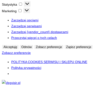
Statystyka
Statystyka
Marketing
Marketing
Zarządzaj opcjami
Zarządzaj serwisami
Zarządzaj {vendor_count} dostawcami
Przeczytaj więcej o tych celach
Akceptuję
Odmów
Zobacz preferencje
Zapisz preferencje
Zobacz preferencje
POLITYKA COOKIES SERWISU I SKLEPU ONLINE
Polityka prywatności
Skip
to
content