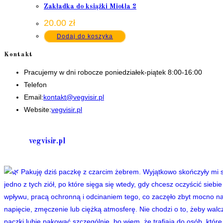
Zakładka do książki Miotła 2
20.00
zł
Dodaj do koszyka
Kontakt
Pracujemy w dni robocze poniedziałek-piątek 8:00-16:00
Telefon
+48 535506601
Opens
Email:
kontakt@vegvisir.pl
in
Website:
vegvisir.pl
your
application
vegvisir.pl