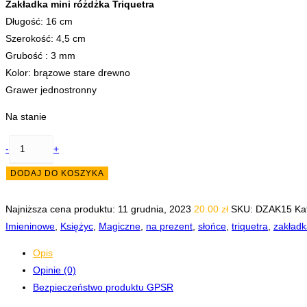
Zakładka mini różdżka Triquetra
Długość: 16 cm
Szerokość: 4,5 cm
Grubość : 3 mm
Kolor: brązowe stare drewno
Grawer jednostronny
Na stanie
ilość
-
+
Zakładka
DODAJ DO KOSZYKA
do
książki
Najniższa cena produktu:
11 grudnia, 2023
20.00
zł
SKU:
DZAK15
Ka
mini
Imieninowe
,
Księżyc
,
Magiczne
,
na prezent
,
słońce
,
triquetra
,
zakładk
różdżka
Triquetra
Opis
Opinie (0)
Bezpieczeństwo produktu GPSR