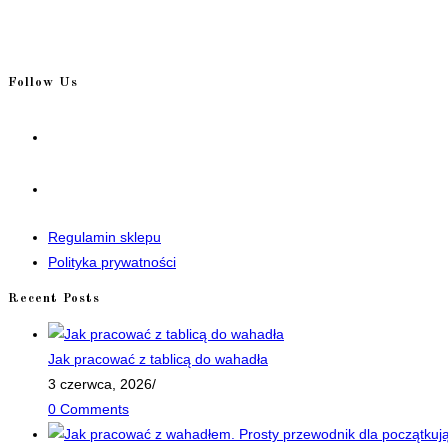
Follow Us
Opens
in
a
Opens
new
in
tab
a
Regulamin sklepu
new
Polityka prywatności
tab
Recent Posts
Jak pracować z tablicą do wahadła
3 czerwca, 2026
/
0 Comments