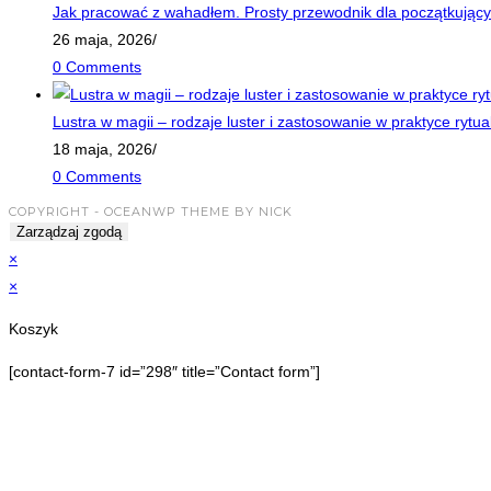
Jak pracować z wahadłem. Prosty przewodnik dla początkujący
26 maja, 2026
/
0 Comments
Lustra w magii – rodzaje luster i zastosowanie w praktyce rytua
18 maja, 2026
/
0 Comments
COPYRIGHT - OCEANWP THEME BY NICK
Zarządzaj zgodą
×
×
Koszyk
[contact-form-7 id=”298″ title=”Contact form”]